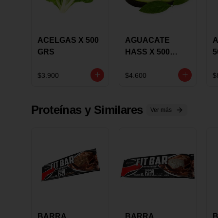
ACELGAS X 500
AGUACATE
A
GRS
HASS X 500
5
GRS
$3.900
$4.600
$
Proteínas y Similares
Ver más
BARRA
BARRA
B