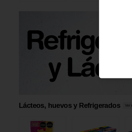
X 1 UND
1
Lácteos, huevos y Refrigerados
Ver