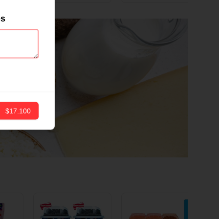
ND
12 CM X 1 UND
es
$17.100