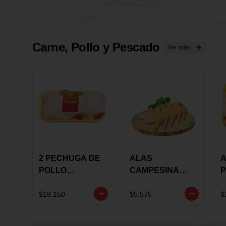
Carne, Pollo y Pescado
Ver más
2 PECHUGA DE
ALAS
A
POLLO
CAMPESINA
P
BUCANERO
CON
P
MARINADA X
COSTILLAR A
M
$18.150
$5.575
$
KILO
GRANEL X LB
K