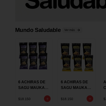
Mundo Saludable
Ver más
6 ACHIRAS DE
6 ACHIRAS DE
A
SAGU MAUKA
SAGU MAUKA
CHIA X 25 GRS
ORIGINAL X 25
GRS
1
$18.150
$18.150
$