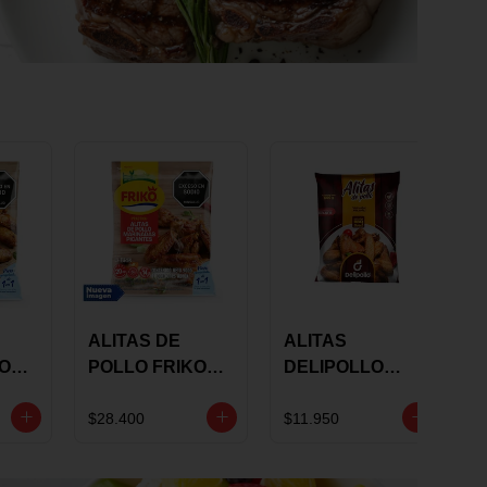
ALITAS DE
ALITAS
KO
POLLO FRIKO
DELIPOLLO
S
MARINADAS
BBQ SWEET X
GRS
PICANTES X 900
600 GRS
$28.400
$11.950
GRS