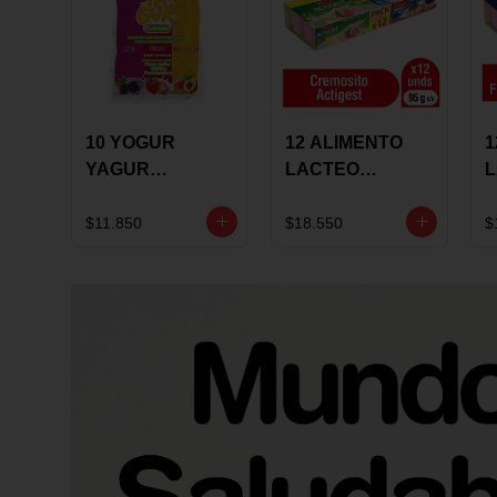
10 YOGUR
12 ALIMENTO
1
YAGUR
LACTEO
COLANTA
CUCHAREABLE
F
150ML SURTIDO
ALQUERIA
A
$11.850
$18.550
$
ACTIGEST 100G
C
SURTIDO
9