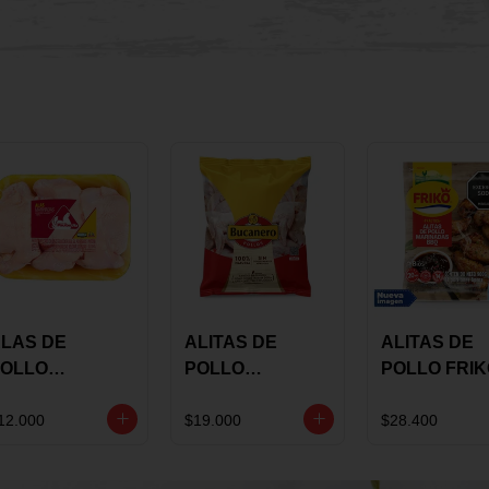
LAS DE
ALITAS DE
ALITAS DE
OLLO
POLLO
POLLO FRI
AULANDIA
BUCANERO
MARINADA
ARINADAS X
MARINADAS X
BBQ X 900 
12.000
$19.000
$28.400
ILO
1300 GRS
BOLSA