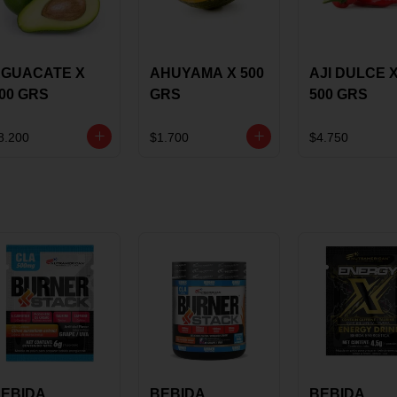
GUACATE X
AHUYAMA X 500
AJI DULCE 
00 GRS
GRS
500 GRS
8.200
$1.700
$4.750
EBIDA
BEBIDA
BEBIDA