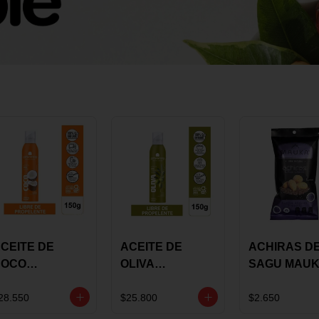
CEITE DE
ACEITE DE
ACHIRAS D
COCO
OLIVA
SAGU MAU
KARAVANSAY
KARAVANSAY
CHIA X 25 G
50G SPRAY
SPRAY 150G
28.550
$25.800
$2.650
EXTRA VIRGEN