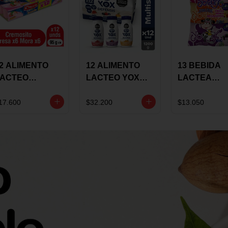
2 ALIMENTO
12 ALIMENTO
13 BEBIDA
LACTEO
LACTEO YOX
LACTEA
ORTIKIDS
DEFENSIS
YOGUIX
LQUERIA
ALPINA 100G
BETANIA 20
17.600
$32.200
$13.050
REMOSINO
MULTISABOR
SURTIDA
5G SURTIDO