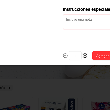
2 CM X 1 UND
14 CM X 1 UND
18 CM X 1 U
Instrucciones especial
Agregar
 más