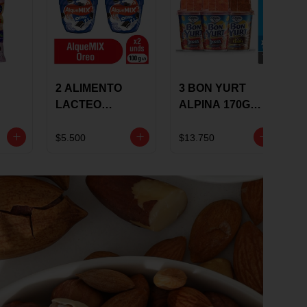
2 ALIMENTO
3 BON YURT
LACTEO
ALPINA 170G
ALQUEMIX
MULTISABOR
0G
ALQUERIA CON
$5.500
$13.750
OREO 100G 10 %
DCTO