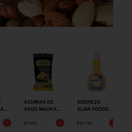
E
ACHIRAS DE
ADEREZO
KA
SAGU MAUKA
ALMA FOODS
RS
ORIGINAL X 25
SABOR A
GRS
MANTEQUILLA
$2.650
$19.750
DE AJO 300GR