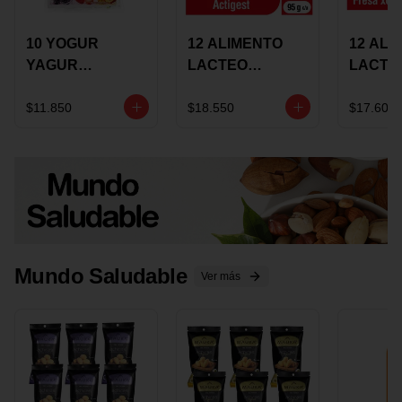
10 YOGUR
12 ALIMENTO
12 ALI
YAGUR
LACTEO
LACTE
COLANTA
CUCHAREABLE
FORTIK
150ML SURTIDO
ALQUERIA
ALQUE
$11.850
$18.550
$17.600
ACTIGEST 100G
CREMO
SURTIDO
95G SU
Mundo Saludable
Ver más