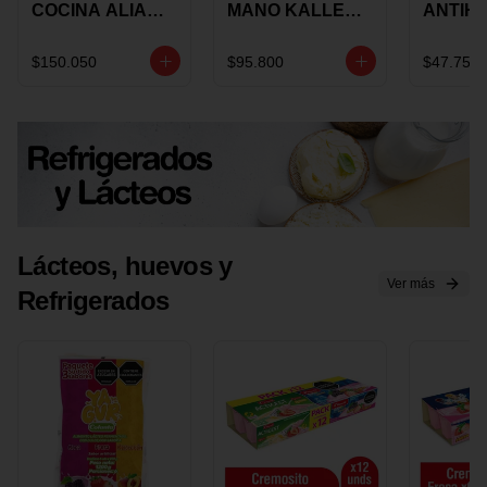
COCINA ALIADA
MANO KALLEY
ANTIH
UNIVERSAL X 4
5
E IMUS
PIEZAS
VELOCIDADES
TAPA 
$150.050
$95.800
$47.750
X 1 UND
12 CM 
Lácteos, huevos y
Ver más
Refrigerados