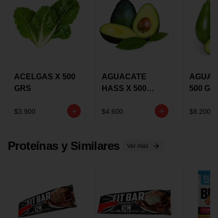
ACELGAS X 500
AGUACATE
AGUAC
GRS
HASS X 500
500 GR
GRS
$3.900
$4.600
$8.200
Proteínas y Similares
Ver más