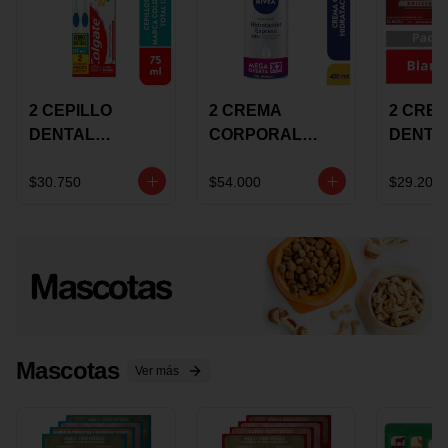
2 CEPILLO
2 CREMA
2 CRE
DENTAL
CORPORAL
DENTA
COLGATE 360
NIVEA
COLGA
+CREMA
EXPRESS
LUMIN
$30.750
$54.000
$29.200
DENTAL TOTAL
HYDRATION
WHITE 
12 75ML
400ML MEGA
ECONO
OFERTA
Mascotas
Ver más