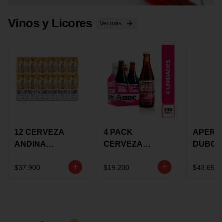
Vinos y Licores
Ver más
12 CERVEZA
4 PACK
APERIT
ANDINA
CERVEZA
DUBON
DORADA 473ML
ROSADA 330ML
375 ML
LATON
ROSE BBC
VINO
$37.900
$19.200
$43.650