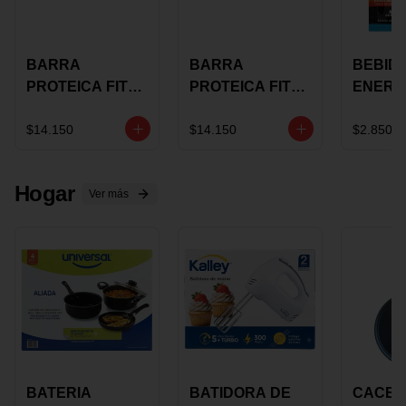
BARRA
BARRA
BEBID
PROTEICA FIT
PROTEICA FIT
ENERG
BAR
BAR COCO X 60
BURN
CHOCOLATE X
GRS
STACK 6
$14.150
$14.150
$2.850
60 GRS
NUTRA
N UVA
Hogar
Ver más
BATERIA
BATIDORA DE
CACER