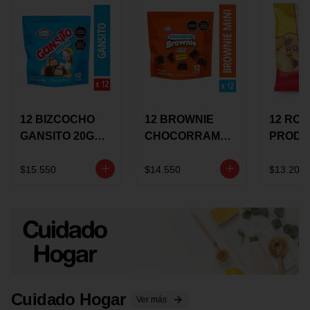
12 BIZCOCHO
12 BROWNIE
12 RO
GANSITO 20G
CHOCORRAMO
PRODU
MINI
AREQUIPE MINI
96 HO
MERMELADA
X 20 GRS
X 15 G
$15.550
$14.550
$13.200
CHOCOLATE
Cuidado Hogar
Ver más