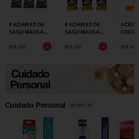
6 ACHIRAS DE
6 ACHIRAS DE
ACEITE
SAGU MAUKA
SAGU MAUKA
COCO
CHIA X 25 GRS
ORIGINAL X 25
KARAV
GRS
150G 
$18.150
$18.150
$28.550
Cuidado Personal
Ver más