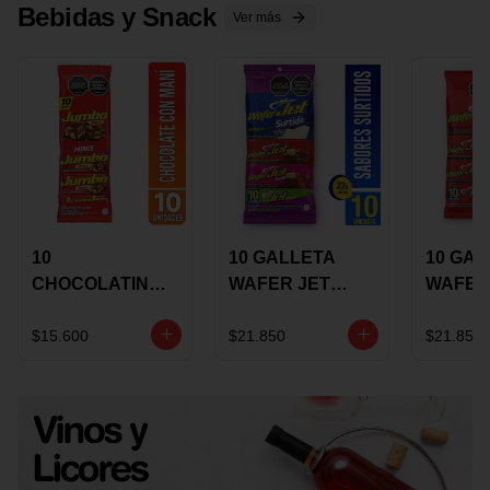
Bebidas y Snack
Ver más
10
10 GALLETA
10 GAL
CHOCOLATINA
WAFER JET
WAFER
JUMBO MANI X
SURTIDA X 22
VAINIL
17 GRS
GRS
GRS
$15.600
$21.850
$21.850
RECUBIERTA
RECUB
CON
CON
CHOCOLATE
CHOCO