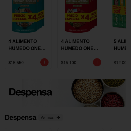
4 ALIMENTO
4 ALIMENTO
5 ALIM
HUMEDO ONE
HUMEDO ONE
HUMED
CAT SURTIDO X
DOT SURTIDO X
CHOW
85 GRS
85 GRS
ADULT
$15.550
$15.100
$12.000
ADULTOS
ADULTOS
SURTID
PRECI
ESPEC
Despensa
Ver más