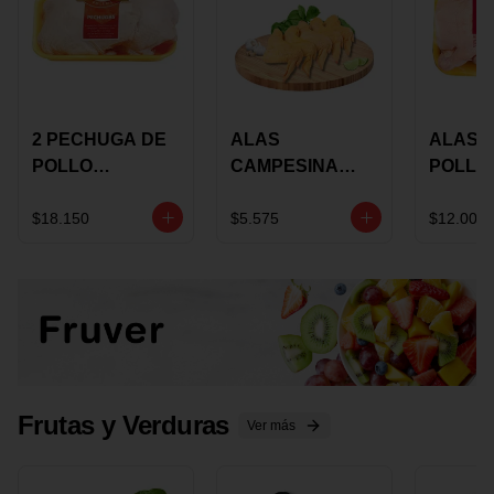
2 PECHUGA DE
ALAS
ALAS 
POLLO
CAMPESINA
POLLO
BUCANERO
CON
PAULA
MARINADA X
COSTILLAR A
MARIN
$18.150
$5.575
$12.000
KILO
GRANEL X LB
KILO
Frutas y Verduras
Ver más