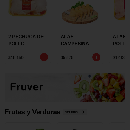
2 PECHUGA DE
ALAS
ALAS 
POLLO
CAMPESINA
POLLO
BUCANERO
CON
PAULA
MARINADA X
COSTILLAR A
MARIN
$18.150
$5.575
$12.000
KILO
GRANEL X LB
KILO
Frutas y Verduras
Ver más