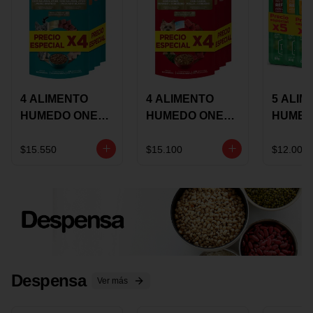
4 ALIMENTO
4 ALIMENTO
5 ALIM
HUMEDO ONE
HUMEDO ONE
HUMED
CAT SURTIDO X
DOT SURTIDO X
CHOW
85 GRS
85 GRS
ADULT
$15.550
$15.100
$12.000
ADULTOS
ADULTOS
SURTID
PRECI
ESPEC
Despensa
Ver más