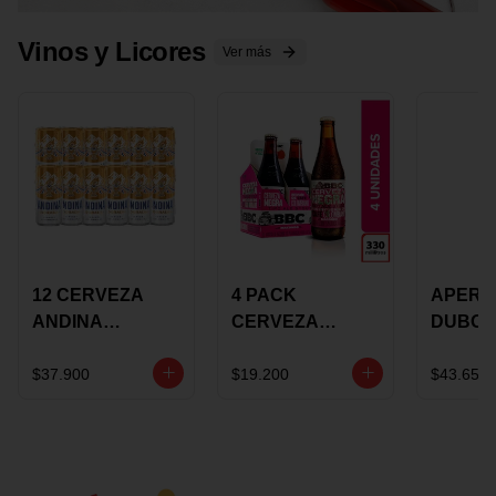
Vinos y Licores
Ver más
12 CERVEZA
4 PACK
APERIT
ANDINA
CERVEZA
DUBON
DORADA 473ML
ROSADA 330ML
375 ML
LATON
ROSE BBC
VINO
$37.900
$19.200
$43.650