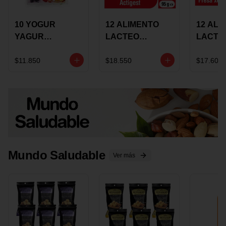
10 YOGUR
12 ALIMENTO
12 ALI
YAGUR
LACTEO
LACTE
COLANTA
CUCHAREABLE
FORTIK
150ML SURTIDO
ALQUERIA
ALQUE
$11.850
$18.550
$17.600
ACTIGEST 100G
CREMO
SURTIDO
95G SU
Mundo Saludable
Ver más