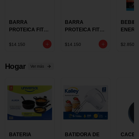
BARRA
BARRA
BEBID
PROTEICA FIT
PROTEICA FIT
ENERG
BAR
BAR COCO X 60
BURN
CHOCOLATE X
GRS
STACK 6
$14.150
$14.150
$2.850
60 GRS
NUTRA
N UVA
Hogar
Ver más
BATERIA
BATIDORA DE
CACER