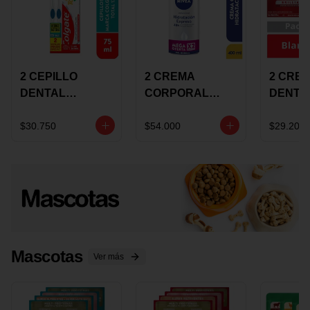
2 CEPILLO
2 CREMA
2 CRE
DENTAL
CORPORAL
DENTA
COLGATE 360
NIVEA
COLGA
+CREMA
EXPRESS
LUMIN
$30.750
$54.000
$29.200
DENTAL TOTAL
HYDRATION
WHITE 
12 75ML
400ML MEGA
ECONO
OFERTA
Mascotas
Ver más