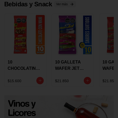
Bebidas y Snack
Ver más
10
10 GALLETA
10 GAL
CHOCOLATINA
WAFER JET
WAFER
JUMBO MANI X
SURTIDA X 22
VAINIL
17 GRS
GRS
GRS
$15.600
$21.850
$21.850
RECUBIERTA
RECUB
CON
CON
CHOCOLATE
CHOCO