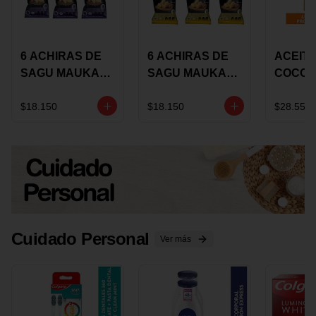
6 ACHIRAS DE
6 ACHIRAS DE
ACEITE
SAGU MAUKA
SAGU MAUKA
COCO
CHIA X 25 GRS
ORIGINAL X 25
KARAV
GRS
150G 
$18.150
$18.150
$28.550
Cuidado Personal
Ver más