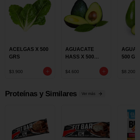
ACELGAS X 500
AGUACATE
AGUAC
GRS
HASS X 500
500 GR
GRS
$3.900
$4.600
$8.200
Proteínas y Similares
Ver más