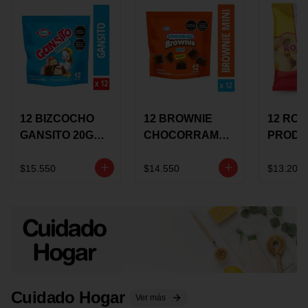
12 BIZCOCHO
12 BROWNIE
12 RO
GANSITO 20G
CHOCORRAMO
PRODU
MINI
AREQUIPE MINI
96 HO
MERMELADA
X 20 GRS
X 15 G
$15.550
$14.550
$13.200
CHOCOLATE
Cuidado Hogar
Ver más