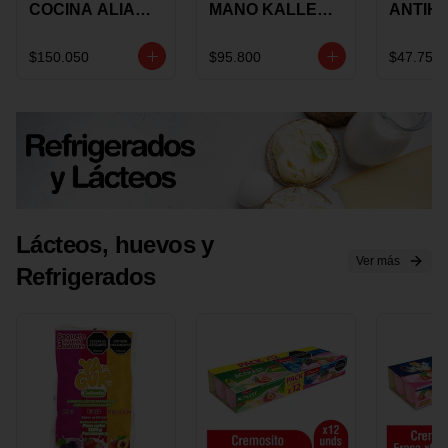
COCINA ALIADA
MANO KALLEY
ANTIH
UNIVERSAL X 4
5
E IMUS
PIEZAS
VELOCIDADES
TAPA 
$150.050
$95.800
$47.750
X 1 UND
12 CM 
Lácteos, huevos y
Ver más
Refrigerados