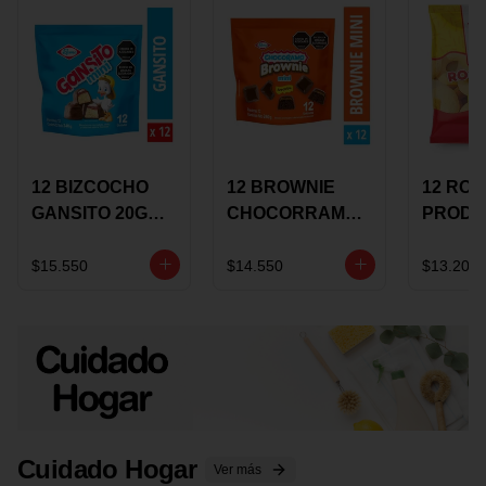
12 BIZCOCHO
12 BROWNIE
12 RO
GANSITO 20G
CHOCORRAMO
PRODU
MINI
AREQUIPE MINI
96 HO
MERMELADA
X 20 GRS
X 15 G
$15.550
$14.550
$13.200
CHOCOLATE
Cuidado Hogar
Ver más