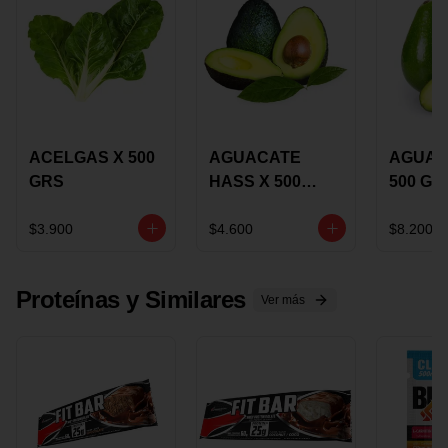
ACELGAS X 500
AGUACATE
AGUAC
GRS
HASS X 500
500 GR
GRS
$3.900
$4.600
$8.200
Proteínas y Similares
Ver más