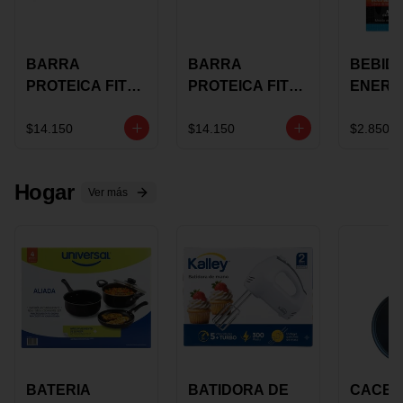
BARRA
BARRA
BEBID
PROTEICA FIT
PROTEICA FIT
ENERG
BAR
BAR COCO X 60
BURN
CHOCOLATE X
GRS
STACK 6
$14.150
$14.150
$2.850
60 GRS
NUTRA
N UVA
Hogar
Ver más
BATERIA
BATIDORA DE
CACER