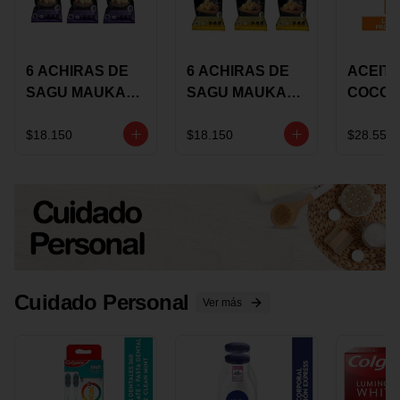
6 ACHIRAS DE
6 ACHIRAS DE
ACEITE
SAGU MAUKA
SAGU MAUKA
COCO
CHIA X 25 GRS
ORIGINAL X 25
KARAV
GRS
150G 
$18.150
$18.150
$28.550
Cuidado Personal
Ver más