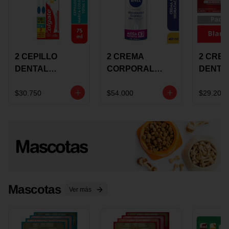
2 CEPILLO
2 CREMA
2 CRE
DENTAL
CORPORAL
DENTA
COLGATE 360
NIVEA
COLGA
+CREMA
EXPRESS
LUMIN
$30.750
$54.000
$29.200
DENTAL TOTAL
HYDRATION
WHITE 
12 75ML
400ML MEGA
ECONO
OFERTA
Mascotas
Ver más