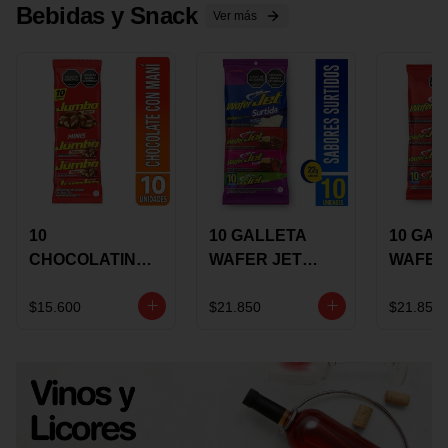
Bebidas y Snack
Ver más
10
10 GALLETA
10 GAL
CHOCOLATINA
WAFER JET
WAFER
JUMBO MANI X
SURTIDA X 22
VAINIL
17 GRS
GRS
GRS
$15.600
$21.850
$21.850
RECUBIERTA
RECUB
CON
CON
CHOCOLATE
CHOCO