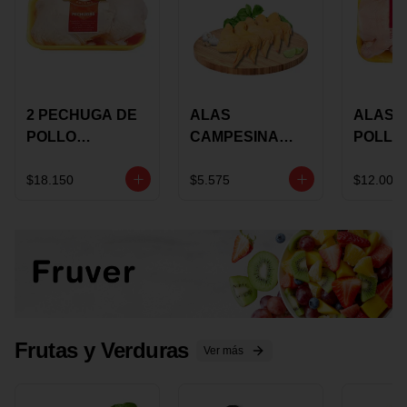
2 PECHUGA DE
ALAS
ALAS 
POLLO
CAMPESINA
POLLO
BUCANERO
CON
PAULA
MARINADA X
COSTILLAR A
MARIN
$18.150
$5.575
$12.000
KILO
GRANEL X LB
KILO
Frutas y Verduras
Ver más