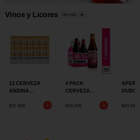
Vinos y Licores
Ver más
12 CERVEZA
4 PACK
APERIT
ANDINA
CERVEZA
DUBON
DORADA 473ML
ROSADA 330ML
375 ML
LATON
ROSE BBC
VINO
$37.900
$19.200
$43.650