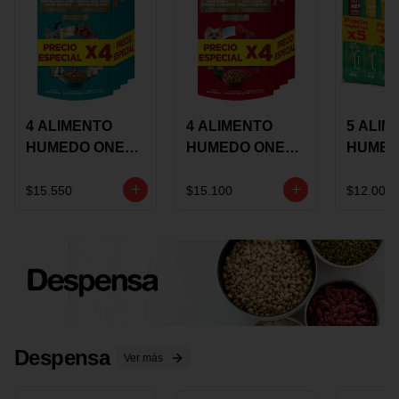
4 ALIMENTO
4 ALIMENTO
5 ALIM
HUMEDO ONE
HUMEDO ONE
HUMED
CAT SURTIDO X
DOT SURTIDO X
CHOW
85 GRS
85 GRS
ADULT
$15.550
$15.100
$12.000
ADULTOS
ADULTOS
SURTID
PRECI
ESPEC
Despensa
Ver más