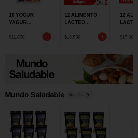
10 YOGUR
12 ALIMENTO
12 ALI
YAGUR
LACTEO
LACTE
COLANTA
CUCHAREABLE
FORTIK
150ML SURTIDO
ALQUERIA
ALQUE
$11.850
$18.550
$17.600
ACTIGEST 100G
CREMO
SURTIDO
95G SU
Mundo Saludable
Ver más