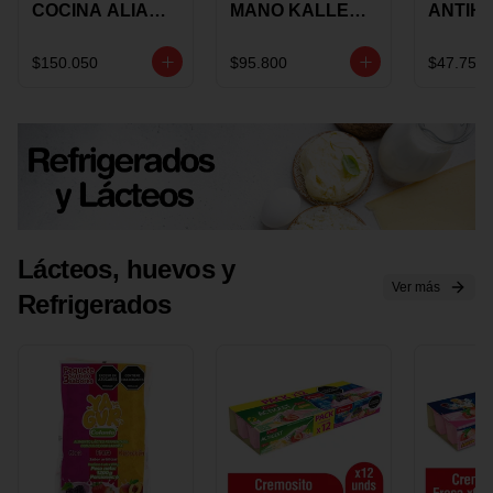
COCINA ALIADA
MANO KALLEY
ANTIH
UNIVERSAL X 4
5
E IMUS
PIEZAS
VELOCIDADES
TAPA 
$150.050
$95.800
$47.750
X 1 UND
12 CM 
Lácteos, huevos y
Ver más
Refrigerados