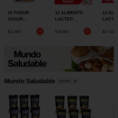
10 YOGUR
12 ALIMENTO
12 ALI
YAGUR
LACTEO
LACTE
COLANTA
CUCHAREABLE
FORTIK
150ML SURTIDO
ALQUERIA
ALQUE
$11.850
$18.550
$17.600
ACTIGEST 100G
CREMO
SURTIDO
95G SU
Mundo Saludable
Ver más