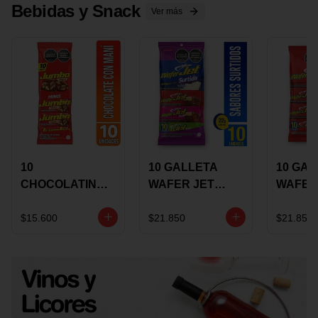
Bebidas y Snack
Ver más
10
10 GALLETA
10 GAL
CHOCOLATINA
WAFER JET
WAFER
JUMBO MANI X
SURTIDA X 22
VAINIL
17 GRS
GRS
GRS
$15.600
$21.850
$21.850
RECUBIERTA
RECUB
CON
CON
CHOCOLATE
CHOCO