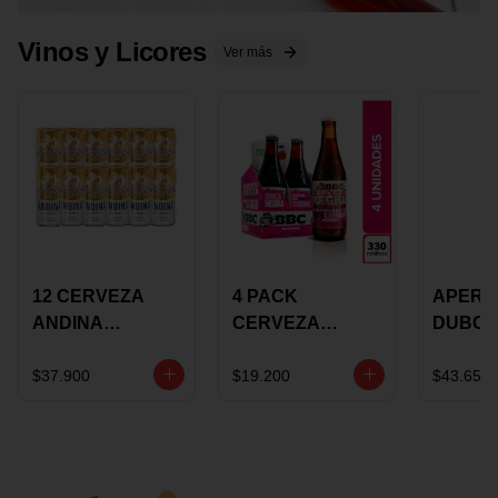
Vinos y Licores
Ver más
12 CERVEZA
4 PACK
APERIT
ANDINA
CERVEZA
DUBON
DORADA 473ML
ROSADA 330ML
375 ML
LATON
ROSE BBC
VINO
$37.900
$19.200
$43.650