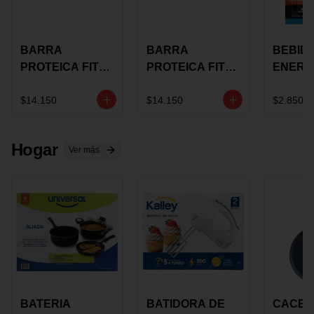
BARRA
BARRA
BEBID
PROTEICA FIT
PROTEICA FIT
ENERG
BAR
BAR COCO X 60
BURN
CHOCOLATE X
GRS
STACK 6
$14.150
$14.150
$2.850
60 GRS
NUTRA
N UVA
Hogar
Ver más
BATERIA
BATIDORA DE
CACER