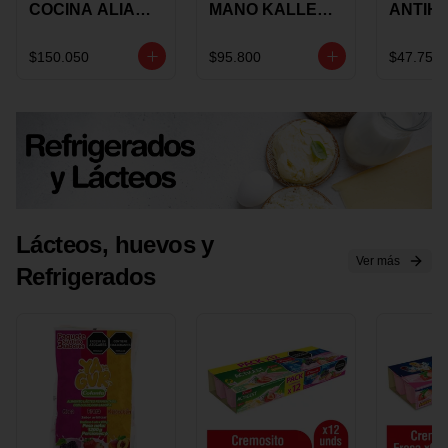
COCINA ALIADA
MANO KALLEY
ANTIH
UNIVERSAL X 4
5
E IMUS
PIEZAS
VELOCIDADES
TAPA 
$150.050
$95.800
$47.750
X 1 UND
12 CM 
Lácteos, huevos y
Ver más
Refrigerados