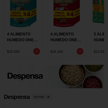
4 ALIMENTO
4 ALIMENTO
5 ALIM
HUMEDO ONE
HUMEDO ONE
HUMED
CAT SURTIDO X
DOT SURTIDO X
CHOW
85 GRS
85 GRS
ADULT
$15.550
$15.100
$12.000
ADULTOS
ADULTOS
SURTID
PRECI
ESPEC
Despensa
Ver más