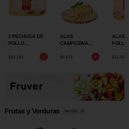
2 PECHUGA DE
ALAS
ALAS 
POLLO
CAMPESINA
POLLO
BUCANERO
CON
PAULA
MARINADA X
COSTILLAR A
MARIN
$18.150
$5.575
$12.000
KILO
GRANEL X LB
KILO
Frutas y Verduras
Ver más