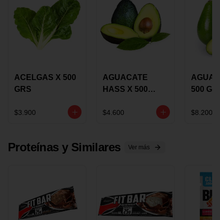
ACELGAS X 500
AGUACATE
AGUAC
GRS
HASS X 500
500 GR
GRS
$3.900
$4.600
$8.200
Proteínas y Similares
Ver más