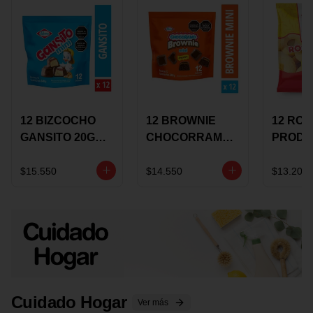
12 BIZCOCHO
12 BROWNIE
12 RO
GANSITO 20G
CHOCORRAMO
PRODU
MINI
AREQUIPE MINI
96 HO
MERMELADA
X 20 GRS
X 15 G
$15.550
$14.550
$13.200
CHOCOLATE
Cuidado Hogar
Ver más