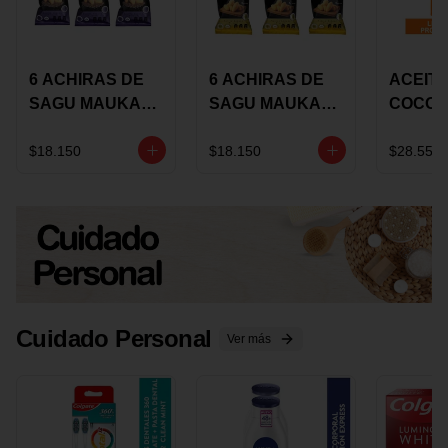
6 ACHIRAS DE
6 ACHIRAS DE
ACEITE
SAGU MAUKA
SAGU MAUKA
COCO
CHIA X 25 GRS
ORIGINAL X 25
KARAV
GRS
150G 
$18.150
$18.150
$28.550
Cuidado Personal
Ver más