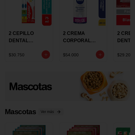
2 CEPILLO
2 CREMA
2 CRE
DENTAL
CORPORAL
DENTA
COLGATE 360
NIVEA
COLGA
+CREMA
EXPRESS
LUMIN
$30.750
$54.000
$29.200
DENTAL TOTAL
HYDRATION
WHITE 
12 75ML
400ML MEGA
ECONO
OFERTA
Mascotas
Ver más