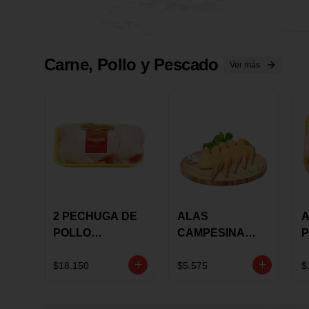
Carne, Pollo y Pescado
Ver más
2 PECHUGA DE
ALAS
A
POLLO
CAMPESINA
P
BUCANERO
CON
P
MARINADA X
COSTILLAR A
M
$18.150
$5.575
$
KILO
GRANEL X LB
K