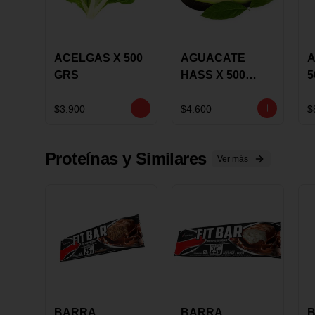
ACELGAS X 500
AGUACATE
A
GRS
HASS X 500
5
GRS
$3.900
$4.600
$
Proteínas y Similares
Ver más
BARRA
BARRA
B