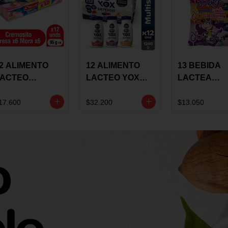
2 ALIMENTO
12 ALIMENTO
13 BEBIDA
LACTEO
LACTEO YOX
LACTEA
ORTIKIDS
DEFENSIS
YOGUIX
LQUERIA
ALPINA 100G
BETANIA 20
17.600
$32.200
$13.050
REMOSINO
MULTISABOR
SURTIDA
5G SURTIDO