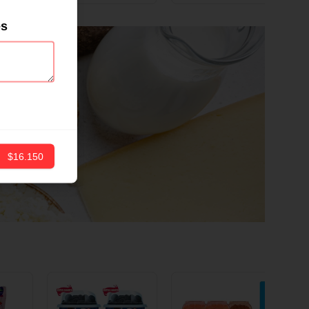
ND
12 CM X 1 UND
es
$16.150