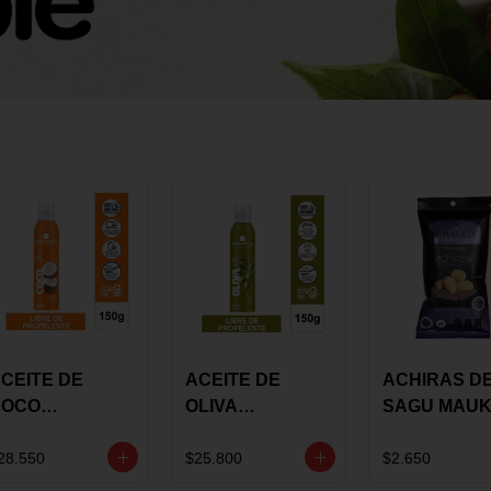
CEITE DE
ACEITE DE
ACHIRAS D
COCO
OLIVA
SAGU MAU
KARAVANSAY
KARAVANSAY
CHIA X 25 G
50G SPRAY
SPRAY 150G
28.550
$25.800
$2.650
EXTRA VIRGEN