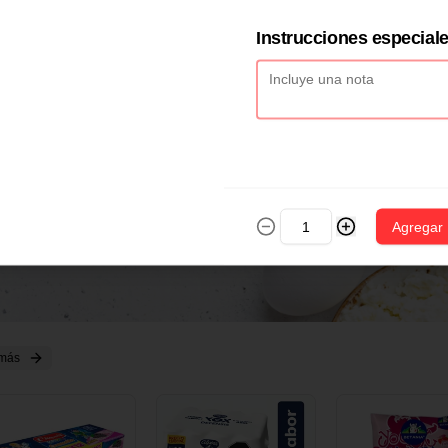
2 CM X 1 UND
14 CM X 1 UND
18 CM X 1 U
Instrucciones especial
Agregar
 más