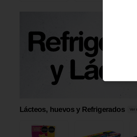
X 1 UND
1
Lácteos, huevos y Refrigerados
Ver