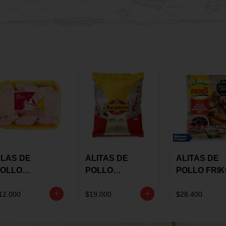
LAS DE
ALITAS DE
ALITAS DE
OLLO
POLLO
POLLO FRI
AULANDIA
BUCANERO
MARINADA
ARINADAS X
MARINADAS X
BBQ X 900 
12.000
$19.000
$28.400
ILO
1300 GRS
BOLSA