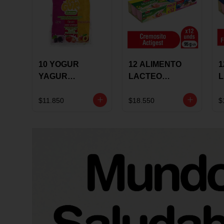
10 YOGUR
12 ALIMENTO
1
YAGUR
LACTEO
COLANTA
CUCHAREABLE
F
150ML SURTIDO
ALQUERIA
A
$11.850
$18.550
$
ACTIGEST 100G
C
SURTIDO
9