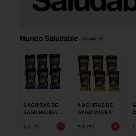
Mundo Saludable
Ver más
6 ACHIRAS DE
6 ACHIRAS DE
A
SAGU MAUKA
SAGU MAUKA
CHIA X 25 GRS
ORIGINAL X 25
GRS
1
$18.150
$18.150
$