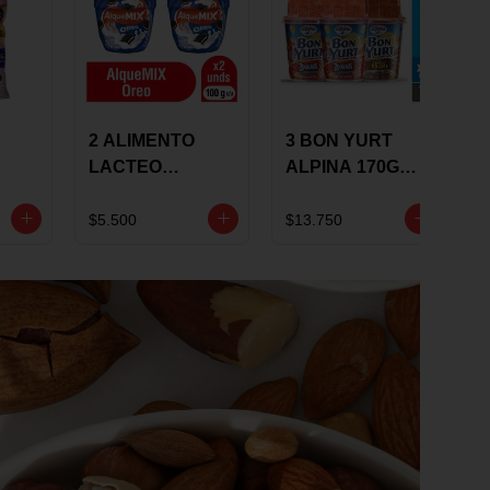
2 ALIMENTO
3 BON YURT
LACTEO
ALPINA 170G
ALQUEMIX
MULTISABOR
0G
ALQUERIA CON
$5.500
$13.750
OREO 100G 10 %
DCTO