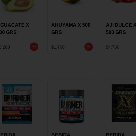
GUACATE X
AHUYAMA X 500
AJI DULCE 
00 GRS
GRS
500 GRS
8.200
$1.700
$4.750
EBIDA
BEBIDA
BEBIDA