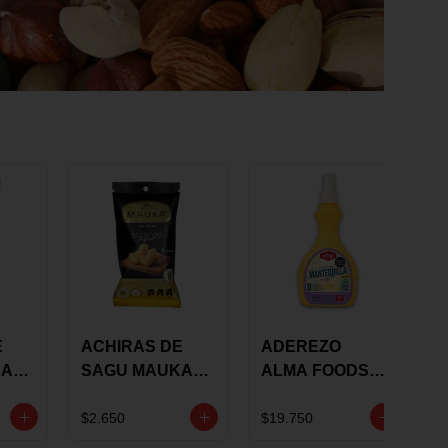
E
ACHIRAS DE
ADEREZO
KA
SAGU MAUKA
ALMA FOODS
RS
ORIGINAL X 25
SABOR A
GRS
MANTEQUILLA
$2.650
$19.750
DE AJO 300GR