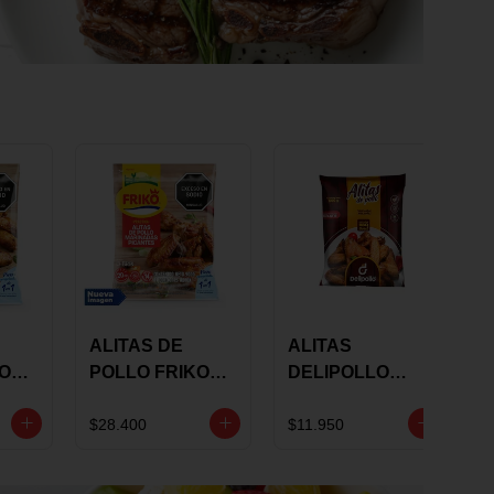
ALITAS DE
ALITAS
KO
POLLO FRIKO
DELIPOLLO
S
MARINADAS
BBQ SWEET X
GRS
PICANTES X 900
600 GRS
$28.400
$11.950
GRS