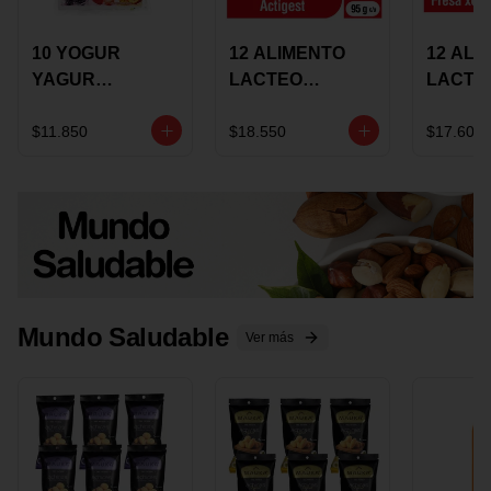
10 YOGUR
12 ALIMENTO
12 ALI
YAGUR
LACTEO
LACTE
COLANTA
CUCHAREABLE
FORTIK
150ML SURTIDO
ALQUERIA
ALQUE
$11.850
$18.550
$17.600
ACTIGEST 100G
CREMO
SURTIDO
95G SU
Mundo Saludable
Ver más