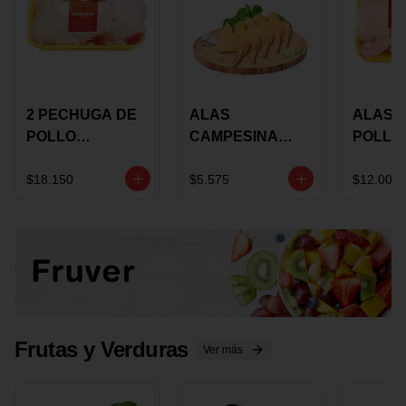
2 PECHUGA DE
ALAS
ALAS 
POLLO
CAMPESINA
POLLO
BUCANERO
CON
PAULA
MARINADA X
COSTILLAR A
MARIN
$18.150
$5.575
$12.000
KILO
GRANEL X LB
KILO
Frutas y Verduras
Ver más