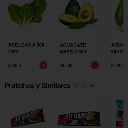
ACELGAS X 500
AGUACATE
AGUAC
GRS
HASS X 500
500 GR
GRS
$3.900
$4.600
$8.200
Proteínas y Similares
Ver más