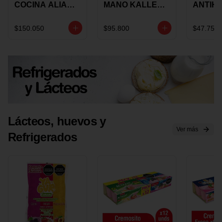
COCINA ALIADA
MANO KALLEY
ANTIH
UNIVERSAL X 4
5
E IMUS
PIEZAS
VELOCIDADES
TAPA 
$150.050
$95.800
$47.750
X 1 UND
12 CM 
Lácteos, huevos y
Ver más
Refrigerados