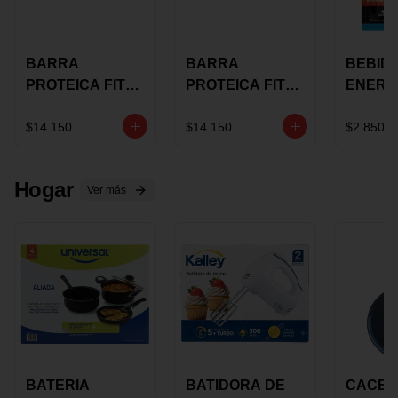
BARRA
BARRA
BEBID
PROTEICA FIT
PROTEICA FIT
ENERG
BAR
BAR COCO X 60
BURN
CHOCOLATE X
GRS
STACK 6
$14.150
$14.150
$2.850
60 GRS
NUTRA
N UVA
Hogar
Ver más
BATERIA
BATIDORA DE
CACER