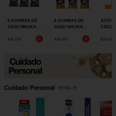
6 ACHIRAS DE
6 ACHIRAS DE
ACEITE
SAGU MAUKA
SAGU MAUKA
COCO
CHIA X 25 GRS
ORIGINAL X 25
KARAV
GRS
150G 
$18.150
$18.150
$28.550
Cuidado Personal
Ver más