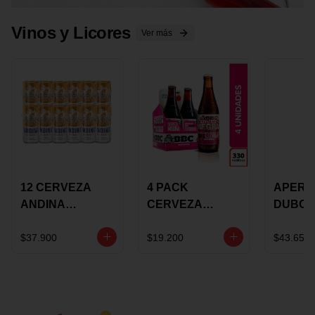
Vinos y Licores
Ver más
12 CERVEZA
4 PACK
APERIT
ANDINA
CERVEZA
DUBON
DORADA 473ML
ROSADA 330ML
375 ML
LATON
ROSE BBC
VINO
$37.900
$19.200
$43.650