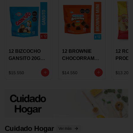
12 BIZCOCHO
12 BROWNIE
12 RO
GANSITO 20G
CHOCORRAMO
PRODU
MINI
AREQUIPE MINI
96 HO
MERMELADA
X 20 GRS
X 15 G
$15.550
$14.550
$13.200
CHOCOLATE
Cuidado Hogar
Ver más