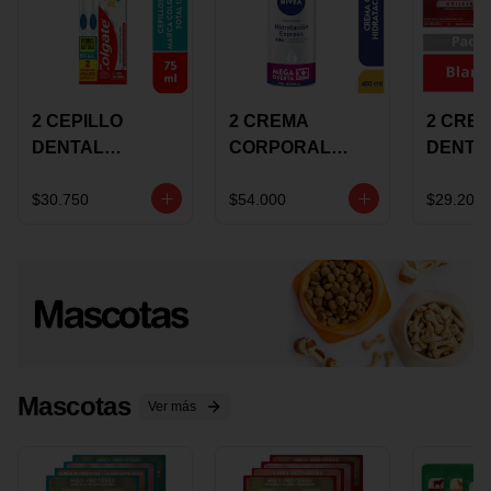
2 CEPILLO
2 CREMA
2 CRE
DENTAL
CORPORAL
DENTA
COLGATE 360
NIVEA
COLGA
+CREMA
EXPRESS
LUMIN
$30.750
$54.000
$29.200
DENTAL TOTAL
HYDRATION
WHITE 
12 75ML
400ML MEGA
ECONO
OFERTA
Mascotas
Ver más