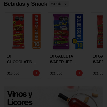
Bebidas y Snack
Ver más
10
10 GALLETA
10 GAL
CHOCOLATINA
WAFER JET
WAFER
JUMBO MANI X
SURTIDA X 22
VAINIL
17 GRS
GRS
GRS
$15.600
$21.850
$21.850
RECUBIERTA
RECUB
CON
CON
CHOCOLATE
CHOCO