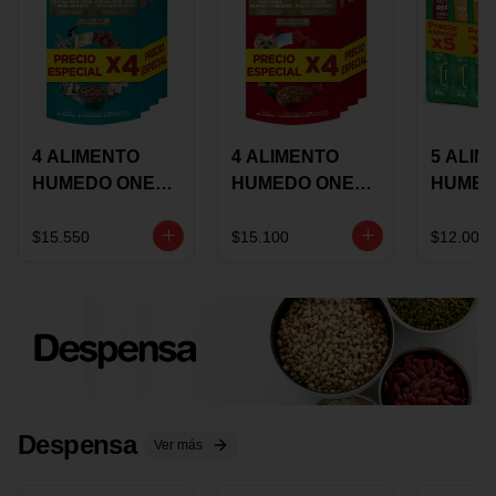
4 ALIMENTO
4 ALIMENTO
5 ALIM
HUMEDO ONE
HUMEDO ONE
HUMED
CAT SURTIDO X
DOT SURTIDO X
CHOW
85 GRS
85 GRS
ADULT
$15.550
$15.100
$12.000
ADULTOS
ADULTOS
SURTID
PRECI
ESPEC
Despensa
Ver más