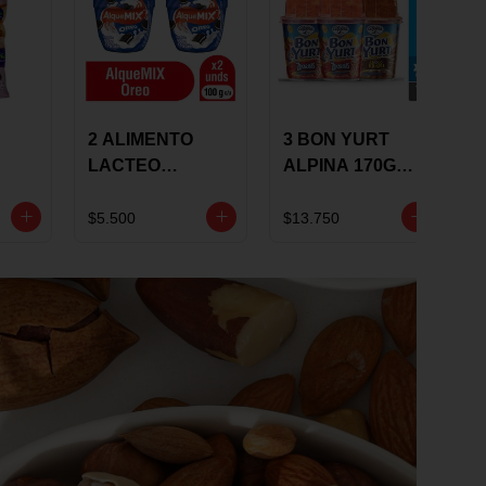
2 ALIMENTO
3 BON YURT
LACTEO
ALPINA 170G
ALQUEMIX
MULTISABOR
0G
ALQUERIA CON
$5.500
$13.750
OREO 100G 10 %
DCTO