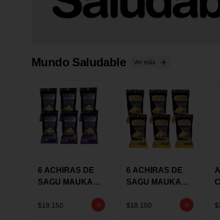
Mundo Saludable
Ver más
6 ACHIRAS DE
6 ACHIRAS DE
A
SAGU MAUKA
SAGU MAUKA
CHIA X 25 GRS
ORIGINAL X 25
GRS
1
$18.150
$18.150
$