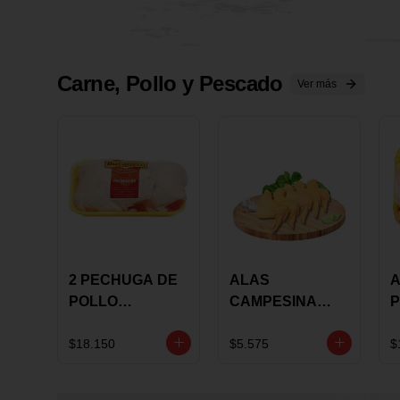
Carne, Pollo y Pescado
Ver más
2 PECHUGA DE
ALAS
A
POLLO
CAMPESINA
P
BUCANERO
CON
P
MARINADA X
COSTILLAR A
M
$18.150
$5.575
$
KILO
GRANEL X LB
K