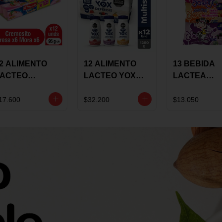
2 ALIMENTO
12 ALIMENTO
13 BEBIDA
LACTEO
LACTEO YOX
LACTEA
ORTIKIDS
DEFENSIS
YOGUIX
LQUERIA
ALPINA 100G
BETANIA 20
17.600
$32.200
$13.050
REMOSINO
MULTISABOR
SURTIDA
5G SURTIDO