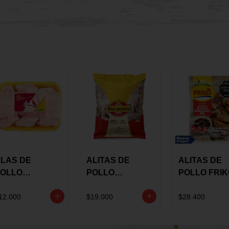
LAS DE
ALITAS DE
ALITAS DE
OLLO
POLLO
POLLO FRI
AULANDIA
BUCANERO
MARINADA
ARINADAS X
MARINADAS X
BBQ X 900 
12.000
$19.000
$28.400
ILO
1300 GRS
BOLSA