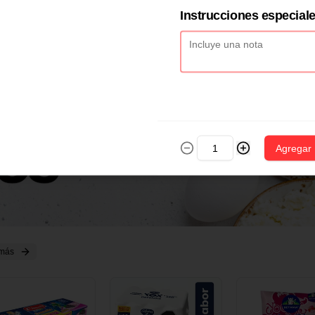
2 CM X 1 UND
14 CM X 1 UND
18 CM X 1 U
Instrucciones especial
Agregar
 más