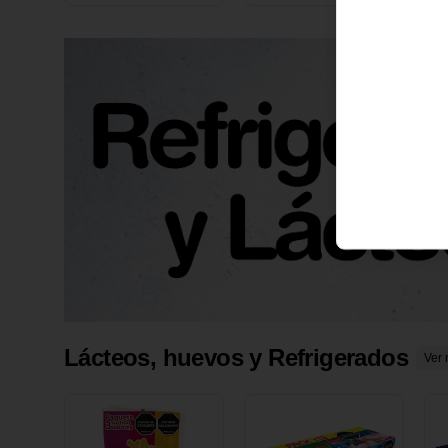
X 1 UND
1
Lácteos, huevos y Refrigerados
Ver