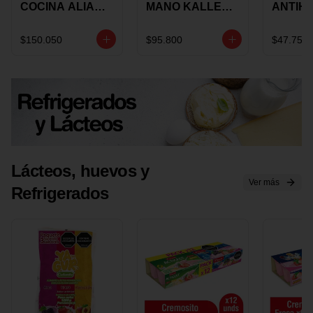
COCINA ALIADA
MANO KALLEY
ANTIH
UNIVERSAL X 4
5
E IMUS
PIEZAS
VELOCIDADES
TAPA 
$150.050
$95.800
$47.750
X 1 UND
12 CM 
Lácteos, huevos y
Ver más
Refrigerados