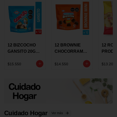
12 BIZCOCHO
12 BROWNIE
12 RO
GANSITO 20G
CHOCORRAMO
PRODU
MINI
AREQUIPE MINI
96 HO
MERMELADA
X 20 GRS
X 15 G
$15.550
$14.550
$13.200
CHOCOLATE
Cuidado Hogar
Ver más