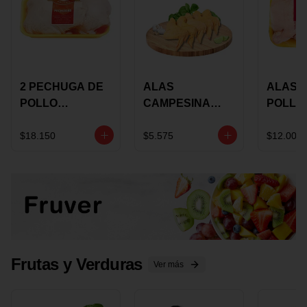
2 PECHUGA DE
ALAS
ALAS 
POLLO
CAMPESINA
POLLO
BUCANERO
CON
PAULA
MARINADA X
COSTILLAR A
MARIN
$18.150
$5.575
$12.000
KILO
GRANEL X LB
KILO
Frutas y Verduras
Ver más