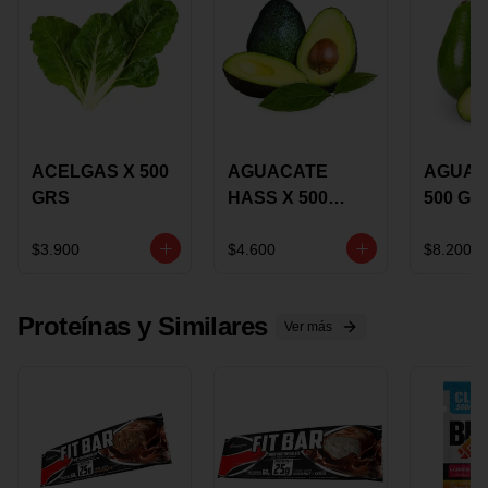
ACELGAS X 500
AGUACATE
AGUAC
GRS
HASS X 500
500 GR
GRS
$3.900
$4.600
$8.200
Proteínas y Similares
Ver más