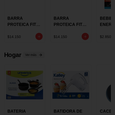
BARRA
BARRA
BEBID
PROTEICA FIT
PROTEICA FIT
ENERG
BAR
BAR COCO X 60
BURN
CHOCOLATE X
GRS
STACK 6
$14.150
$14.150
$2.850
60 GRS
NUTRA
N UVA
Hogar
Ver más
BATERIA
BATIDORA DE
CACER