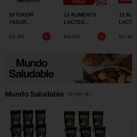
10 YOGUR
12 ALIMENTO
12 ALI
YAGUR
LACTEO
LACTE
COLANTA
CUCHAREABLE
FORTIK
150ML SURTIDO
ALQUERIA
ALQUE
$11.850
$18.550
$17.600
ACTIGEST 100G
CREMO
SURTIDO
95G SU
Mundo Saludable
Ver más