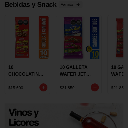
Bebidas y Snack
Ver más
10
10 GALLETA
10 GAL
CHOCOLATINA
WAFER JET
WAFER
JUMBO MANI X
SURTIDA X 22
VAINIL
17 GRS
GRS
GRS
$15.600
$21.850
$21.850
RECUBIERTA
RECUB
CON
CON
CHOCOLATE
CHOCO