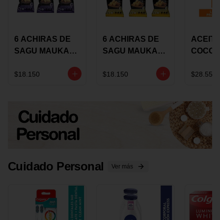
6 ACHIRAS DE
6 ACHIRAS DE
ACEITE
SAGU MAUKA
SAGU MAUKA
COCO
CHIA X 25 GRS
ORIGINAL X 25
KARAV
GRS
150G 
$18.150
$18.150
$28.550
Cuidado Personal
Ver más