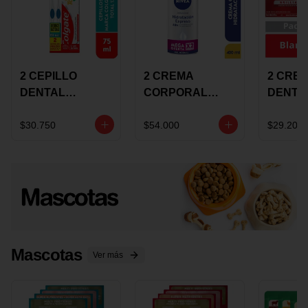
2 CEPILLO
2 CREMA
2 CRE
DENTAL
CORPORAL
DENTA
COLGATE 360
NIVEA
COLGA
+CREMA
EXPRESS
LUMIN
$30.750
$54.000
$29.200
DENTAL TOTAL
HYDRATION
WHITE 
12 75ML
400ML MEGA
ECONO
OFERTA
Mascotas
Ver más