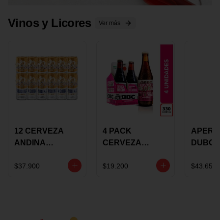
Vinos y Licores
Ver más
12 CERVEZA
4 PACK
APERIT
ANDINA
CERVEZA
DUBON
DORADA 473ML
ROSADA 330ML
375 ML
LATON
ROSE BBC
VINO
$37.900
$19.200
$43.650