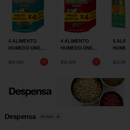
4 ALIMENTO
4 ALIMENTO
5 ALIM
HUMEDO ONE
HUMEDO ONE
HUMED
CAT SURTIDO X
DOT SURTIDO X
CHOW
85 GRS
85 GRS
ADULT
$15.550
$15.100
$12.000
ADULTOS
ADULTOS
SURTID
PRECI
ESPEC
Despensa
Ver más