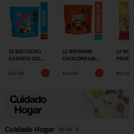
12 BIZCOCHO
12 BROWNIE
12 RO
GANSITO 20G
CHOCORRAMO
PRODU
MINI
AREQUIPE MINI
96 HO
MERMELADA
X 20 GRS
X 15 G
$15.550
$14.550
$13.200
CHOCOLATE
Cuidado Hogar
Ver más