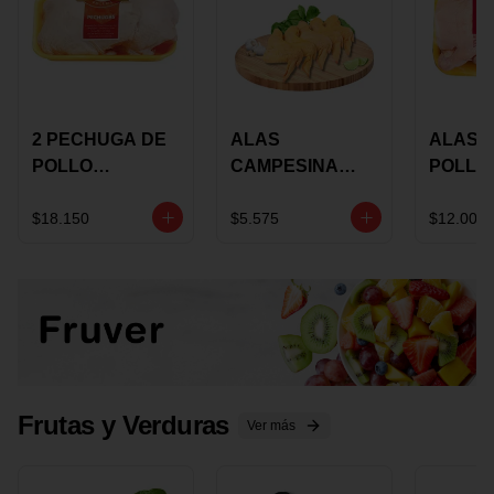
2 PECHUGA DE
ALAS
ALAS 
POLLO
CAMPESINA
POLLO
BUCANERO
CON
PAULA
MARINADA X
COSTILLAR A
MARIN
$18.150
$5.575
$12.000
KILO
GRANEL X LB
KILO
Frutas y Verduras
Ver más