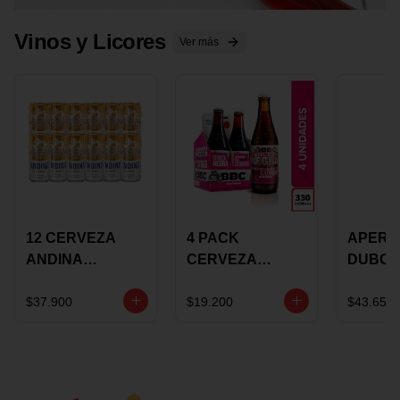
Vinos y Licores
Ver más
12 CERVEZA
4 PACK
APERIT
ANDINA
CERVEZA
DUBON
DORADA 473ML
ROSADA 330ML
375 ML
LATON
ROSE BBC
VINO
$37.900
$19.200
$43.650