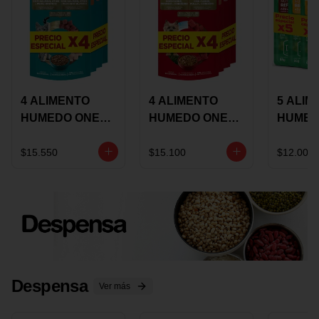
4 ALIMENTO
4 ALIMENTO
5 ALIM
HUMEDO ONE
HUMEDO ONE
HUMED
CAT SURTIDO X
DOT SURTIDO X
CHOW
85 GRS
85 GRS
ADULT
$15.550
$15.100
$12.000
ADULTOS
ADULTOS
SURTID
PRECI
ESPEC
Despensa
Ver más