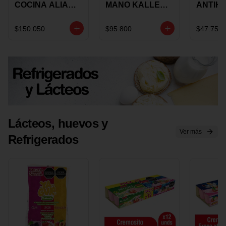
COCINA ALIADA
MANO KALLEY
ANTIH
UNIVERSAL X 4
5
E IMUS
PIEZAS
VELOCIDADES
TAPA 
$150.050
$95.800
$47.750
X 1 UND
12 CM 
Lácteos, huevos y
Ver más
Refrigerados