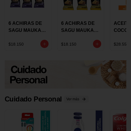
6 ACHIRAS DE
6 ACHIRAS DE
ACEITE
SAGU MAUKA
SAGU MAUKA
COCO
CHIA X 25 GRS
ORIGINAL X 25
KARAV
GRS
150G 
$18.150
$18.150
$28.550
Cuidado Personal
Ver más