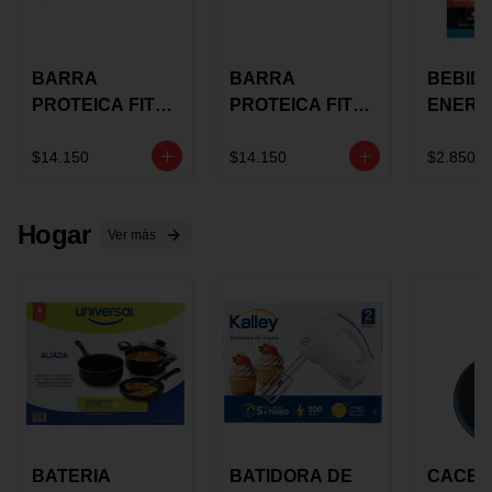
BARRA
BARRA
BEBID
PROTEICA FIT
PROTEICA FIT
ENERG
BAR
BAR COCO X 60
BURN
CHOCOLATE X
GRS
STACK 6
$14.150
$14.150
$2.850
60 GRS
NUTRA
N UVA
Hogar
Ver más
BATERIA
BATIDORA DE
CACER