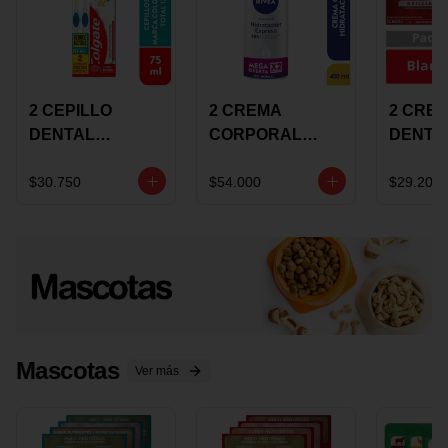
2 CEPILLO
2 CREMA
2 CRE
DENTAL
CORPORAL
DENTA
COLGATE 360
NIVEA
COLGA
+CREMA
EXPRESS
LUMIN
$30.750
$54.000
$29.200
DENTAL TOTAL
HYDRATION
WHITE 
12 75ML
400ML MEGA
ECONO
OFERTA
Mascotas
Ver más