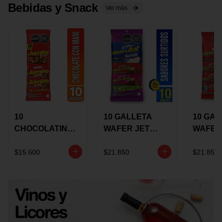
Bebidas y Snack
Ver más
10
10 GALLETA
10 GAL
CHOCOLATINA
WAFER JET
WAFER
JUMBO MANI X
SURTIDA X 22
VAINIL
17 GRS
GRS
GRS
$15.600
$21.850
$21.850
RECUBIERTA
RECUB
CON
CON
CHOCOLATE
CHOCO