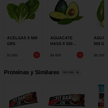
ACELGAS X 500
AGUACATE
AGUAC
GRS
HASS X 500
500 GR
GRS
$3.900
$4.600
$8.200
Proteínas y Similares
Ver más