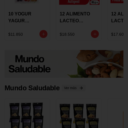
10 YOGUR
12 ALIMENTO
12 ALI
YAGUR
LACTEO
LACTE
COLANTA
CUCHAREABLE
FORTIK
150ML SURTIDO
ALQUERIA
ALQUE
$11.850
$18.550
$17.600
ACTIGEST 100G
CREMO
SURTIDO
95G SU
Mundo Saludable
Ver más