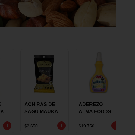
E
ACHIRAS DE
ADEREZO
KA
SAGU MAUKA
ALMA FOODS
RS
ORIGINAL X 25
SABOR A
GRS
MANTEQUILLA
$2.650
$19.750
DE AJO 300GR