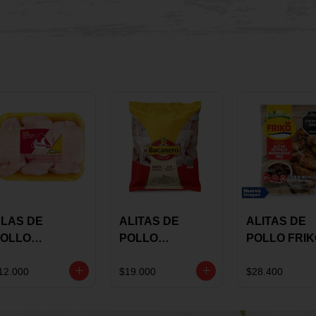
LAS DE
ALITAS DE
ALITAS DE
OLLO
POLLO
POLLO FRI
AULANDIA
BUCANERO
MARINADA
ARINADAS X
MARINADAS X
BBQ X 900 
12.000
$19.000
$28.400
ILO
1300 GRS
BOLSA