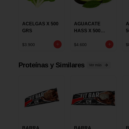
ACELGAS X 500
AGUACATE
A
GRS
HASS X 500
5
GRS
$3.900
$4.600
$
Proteínas y Similares
Ver más
BARRA
BARRA
B