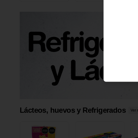
X 1 UND
1
Lácteos, huevos y Refrigerados
Ver