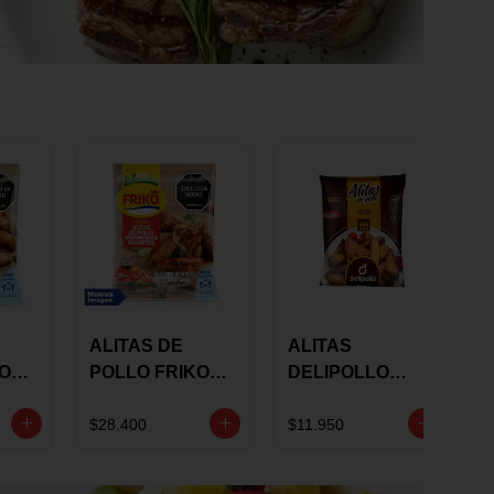
ALITAS DE
ALITAS
KO
POLLO FRIKO
DELIPOLLO
S
MARINADAS
BBQ SWEET X
GRS
PICANTES X 900
600 GRS
$28.400
$11.950
GRS