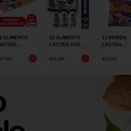
2 ALIMENTO
12 ALIMENTO
13 BEBIDA
LACTEO
LACTEO YOX
LACTEA
ORTIKIDS
DEFENSIS
YOGUIX
LQUERIA
ALPINA 100G
BETANIA 20
17.600
$32.200
$13.050
REMOSINO
MULTISABOR
SURTIDA
5G SURTIDO