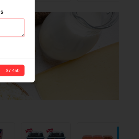
ND
12 CM X 1 UND
es
$7.450