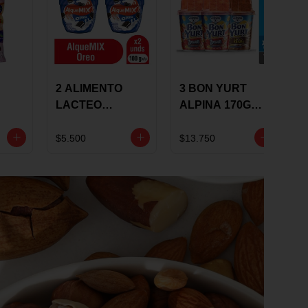
2 ALIMENTO
3 BON YURT
LACTEO
ALPINA 170G
ALQUEMIX
MULTISABOR
0G
ALQUERIA CON
$5.500
$13.750
OREO 100G 10 %
DCTO