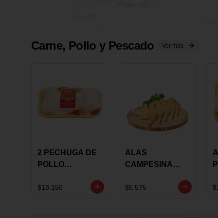
Carne, Pollo y Pescado
Ver más
2 PECHUGA DE
ALAS
A
POLLO
CAMPESINA
P
BUCANERO
CON
P
MARINADA X
COSTILLAR A
M
$18.150
$5.575
$
KILO
GRANEL X LB
K