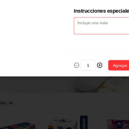
2 CM X 1 UND
14 CM X 1 UND
18 CM X 1 U
Instrucciones especial
Agregar
 más