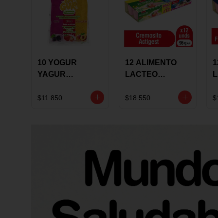
10 YOGUR
12 ALIMENTO
1
YAGUR
LACTEO
COLANTA
CUCHAREABLE
F
150ML SURTIDO
ALQUERIA
A
$11.850
$18.550
$
ACTIGEST 100G
C
SURTIDO
9