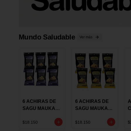
Mundo Saludable
Ver más
6 ACHIRAS DE
6 ACHIRAS DE
A
SAGU MAUKA
SAGU MAUKA
CHIA X 25 GRS
ORIGINAL X 25
GRS
1
$18.150
$18.150
$