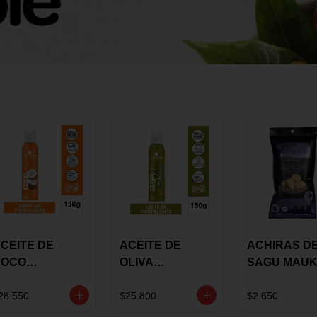
CEITE DE
ACEITE DE
ACHIRAS D
COCO
OLIVA
SAGU MAU
KARAVANSAY
KARAVANSAY
CHIA X 25 G
50G SPRAY
SPRAY 150G
28.550
$25.800
$2.650
EXTRA VIRGEN