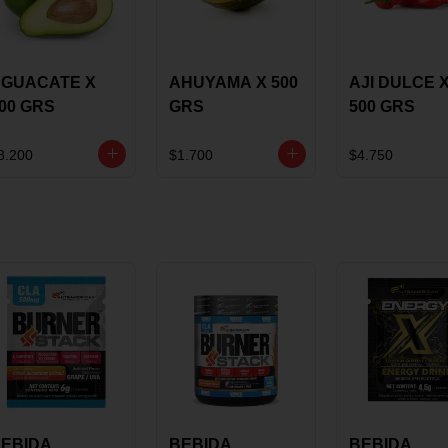
GUACATE X
AHUYAMA X 500
AJI DULCE 
00 GRS
GRS
500 GRS
8.200
$1.700
$4.750
EBIDA
BEBIDA
BEBIDA