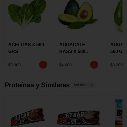
ACELGAS X 500
AGUACATE
AGUAC
GRS
HASS X 500
500 GR
GRS
$3.900
$4.600
$8.200
Proteínas y Similares
Ver más