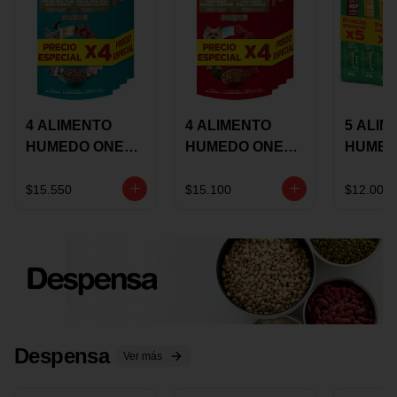
4 ALIMENTO
4 ALIMENTO
5 ALIM
HUMEDO ONE
HUMEDO ONE
HUMED
CAT SURTIDO X
DOT SURTIDO X
CHOW
85 GRS
85 GRS
ADULT
$15.550
$15.100
$12.000
ADULTOS
ADULTOS
SURTID
PRECI
ESPEC
Despensa
Ver más