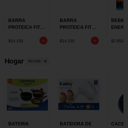
BARRA
BARRA
BEBID
PROTEICA FIT
PROTEICA FIT
ENERG
BAR
BAR COCO X 60
BURN
CHOCOLATE X
GRS
STACK 6
$14.150
$14.150
$2.850
60 GRS
NUTRA
N UVA
Hogar
Ver más
BATERIA
BATIDORA DE
CACER