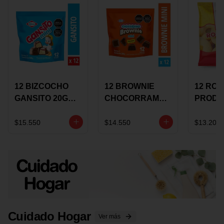
12 BIZCOCHO
12 BROWNIE
12 RO
GANSITO 20G
CHOCORRAMO
PRODU
MINI
AREQUIPE MINI
96 HO
MERMELADA
X 20 GRS
X 15 G
$15.550
$14.550
$13.200
CHOCOLATE
Cuidado Hogar
Ver más