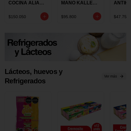
COCINA ALIADA
MANO KALLEY
ANTIH
UNIVERSAL X 4
5
E IMUS
PIEZAS
VELOCIDADES
TAPA 
$150.050
$95.800
$47.750
X 1 UND
12 CM 
Lácteos, huevos y
Ver más
Refrigerados