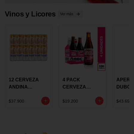
Vinos y Licores
Ver más
12 CERVEZA
4 PACK
APERIT
ANDINA
CERVEZA
DUBON
DORADA 473ML
ROSADA 330ML
375 ML
LATON
ROSE BBC
VINO
$37.900
$19.200
$43.650