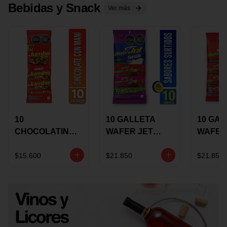
Bebidas y Snack
Ver más
10
10 GALLETA
10 GAL
CHOCOLATINA
WAFER JET
WAFER
JUMBO MANI X
SURTIDA X 22
VAINIL
17 GRS
GRS
GRS
$15.600
$21.850
$21.850
RECUBIERTA
RECUB
CON
CON
CHOCOLATE
CHOCO