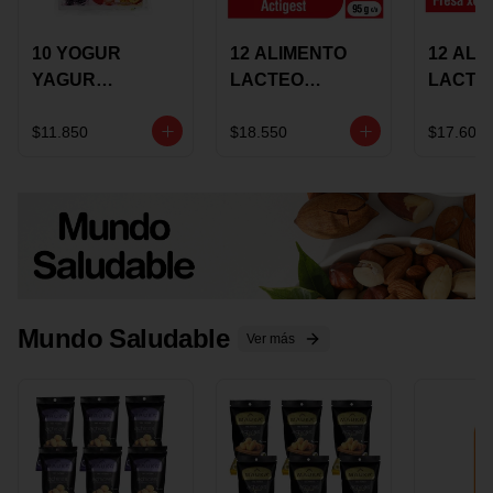
10 YOGUR
12 ALIMENTO
12 ALI
YAGUR
LACTEO
LACTE
COLANTA
CUCHAREABLE
FORTIK
150ML SURTIDO
ALQUERIA
ALQUE
$11.850
$18.550
$17.600
ACTIGEST 100G
CREMO
SURTIDO
95G SU
Mundo Saludable
Ver más