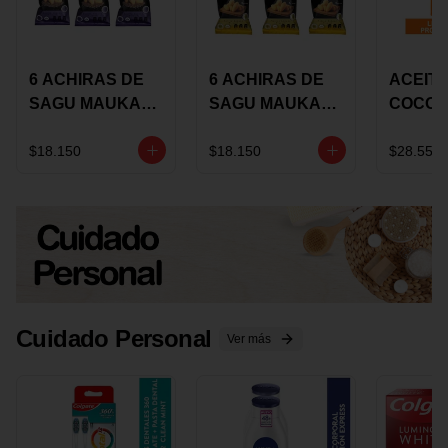
6 ACHIRAS DE
6 ACHIRAS DE
ACEITE
SAGU MAUKA
SAGU MAUKA
COCO
CHIA X 25 GRS
ORIGINAL X 25
KARAV
GRS
150G 
$18.150
$18.150
$28.550
Cuidado Personal
Ver más