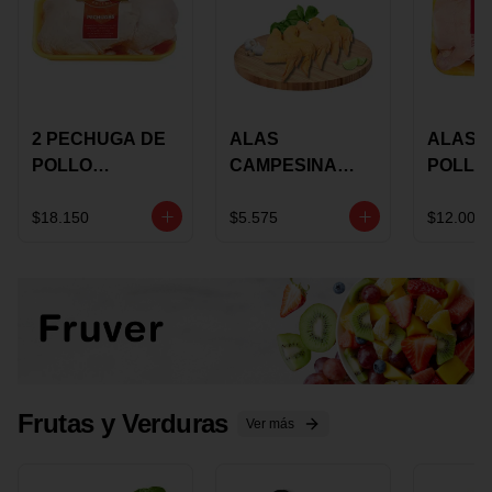
2 PECHUGA DE
ALAS
ALAS 
POLLO
CAMPESINA
POLLO
BUCANERO
CON
PAULA
MARINADA X
COSTILLAR A
MARIN
$18.150
$5.575
$12.000
KILO
GRANEL X LB
KILO
Frutas y Verduras
Ver más