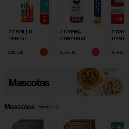
2 CEPILLO
2 CREMA
2 CRE
DENTAL
CORPORAL
DENTA
COLGATE 360
NIVEA
COLGA
+CREMA
EXPRESS
LUMIN
$30.750
$54.000
$29.200
DENTAL TOTAL
HYDRATION
WHITE 
12 75ML
400ML MEGA
ECONO
OFERTA
Mascotas
Ver más