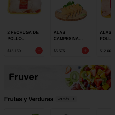
2 PECHUGA DE
ALAS
ALAS 
POLLO
CAMPESINA
POLLO
BUCANERO
CON
PAULA
MARINADA X
COSTILLAR A
MARIN
$18.150
$5.575
$12.000
KILO
GRANEL X LB
KILO
Frutas y Verduras
Ver más