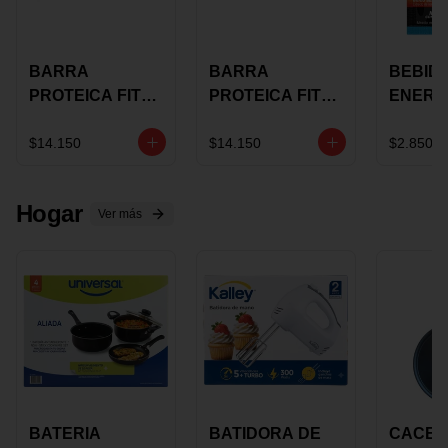
BARRA
BARRA
BEBID
PROTEICA FIT
PROTEICA FIT
ENERG
BAR
BAR COCO X 60
BURN
CHOCOLATE X
GRS
STACK 6
$14.150
$14.150
$2.850
60 GRS
NUTRA
N UVA
Hogar
Ver más
BATERIA
BATIDORA DE
CACER