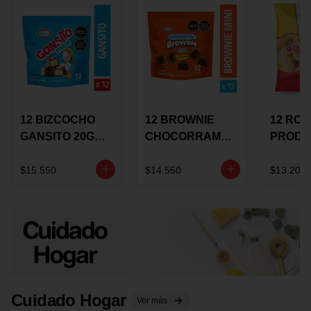
12 BIZCOCHO
12 BROWNIE
12 RO
GANSITO 20G
CHOCORRAMO
PRODU
MINI
AREQUIPE MINI
96 HO
MERMELADA
X 20 GRS
X 15 G
$15.550
$14.550
$13.200
CHOCOLATE
Cuidado Hogar
Ver más