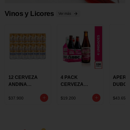
Vinos y Licores
Ver más
12 CERVEZA
4 PACK
APERIT
ANDINA
CERVEZA
DUBON
DORADA 473ML
ROSADA 330ML
375 ML
LATON
ROSE BBC
VINO
$37.900
$19.200
$43.650