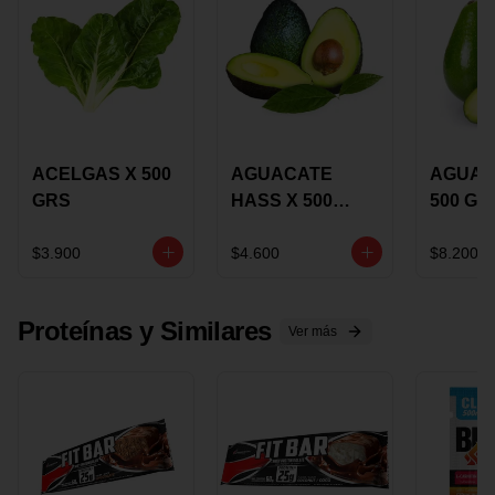
ACELGAS X 500
AGUACATE
AGUAC
GRS
HASS X 500
500 GR
GRS
$3.900
$4.600
$8.200
Proteínas y Similares
Ver más