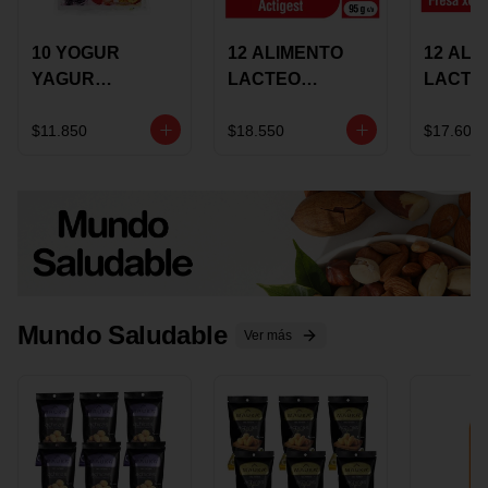
10 YOGUR
12 ALIMENTO
12 ALI
YAGUR
LACTEO
LACTE
COLANTA
CUCHAREABLE
FORTIK
150ML SURTIDO
ALQUERIA
ALQUE
$11.850
$18.550
$17.600
ACTIGEST 100G
CREMO
SURTIDO
95G SU
Mundo Saludable
Ver más