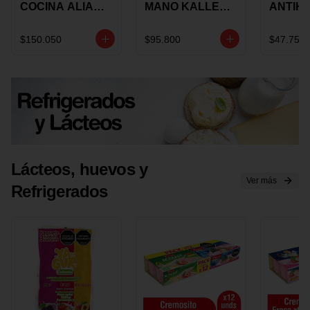
COCINA ALIADA
MANO KALLEY
ANTIH
UNIVERSAL X 4
5
E IMUS
PIEZAS
VELOCIDADES
TAPA 
$150.050
$95.800
$47.750
X 1 UND
12 CM 
Lácteos, huevos y
Ver más
Refrigerados