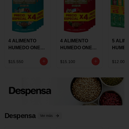
4 ALIMENTO
4 ALIMENTO
5 ALIM
HUMEDO ONE
HUMEDO ONE
HUMED
CAT SURTIDO X
DOT SURTIDO X
CHOW
85 GRS
85 GRS
ADULT
$15.550
$15.100
$12.000
ADULTOS
ADULTOS
SURTID
PRECI
ESPEC
Despensa
Ver más