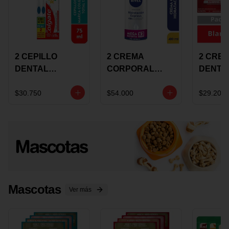
2 CEPILLO
2 CREMA
2 CRE
DENTAL
CORPORAL
DENTA
COLGATE 360
NIVEA
COLGA
+CREMA
EXPRESS
LUMIN
$30.750
$54.000
$29.200
DENTAL TOTAL
HYDRATION
WHITE 
12 75ML
400ML MEGA
ECONO
OFERTA
Mascotas
Ver más