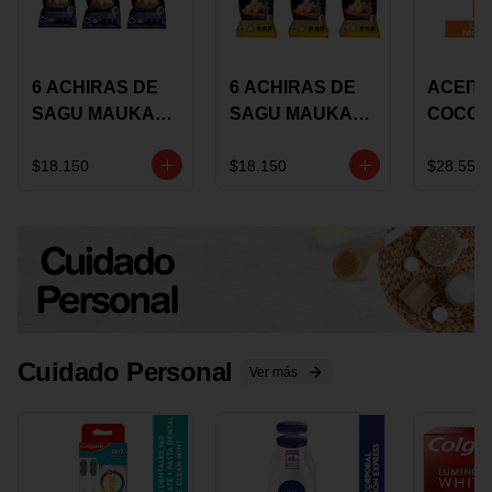
6 ACHIRAS DE
6 ACHIRAS DE
ACEITE
SAGU MAUKA
SAGU MAUKA
COCO
CHIA X 25 GRS
ORIGINAL X 25
KARAV
GRS
150G 
$18.150
$18.150
$28.550
Cuidado Personal
Ver más