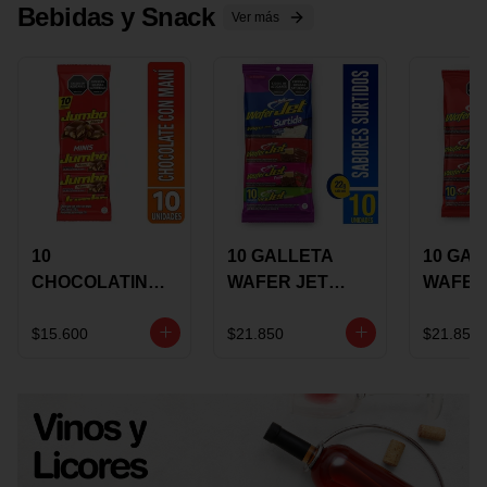
Bebidas y Snack
Ver más
10
10 GALLETA
10 GAL
CHOCOLATINA
WAFER JET
WAFER
JUMBO MANI X
SURTIDA X 22
VAINIL
17 GRS
GRS
GRS
$15.600
$21.850
$21.850
RECUBIERTA
RECUB
CON
CON
CHOCOLATE
CHOCO