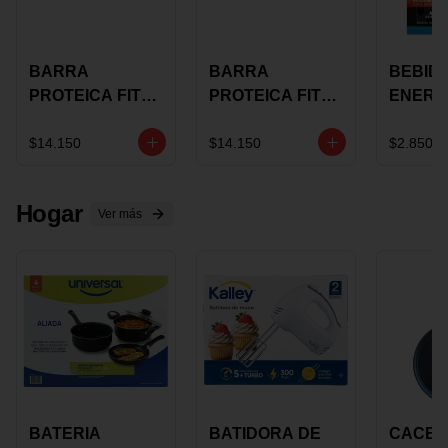
BARRA
BARRA
BEBID
PROTEICA FIT
PROTEICA FIT
ENERG
BAR
BAR COCO X 60
BURN
CHOCOLATE X
GRS
STACK 6
$14.150
$14.150
$2.850
60 GRS
NUTRA
N UVA
Hogar
Ver más
BATERIA
BATIDORA DE
CACER