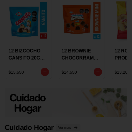
12 BIZCOCHO
12 BROWNIE
12 RO
GANSITO 20G
CHOCORRAMO
PRODU
MINI
AREQUIPE MINI
96 HO
MERMELADA
X 20 GRS
X 15 G
$15.550
$14.550
$13.200
CHOCOLATE
Cuidado Hogar
Ver más