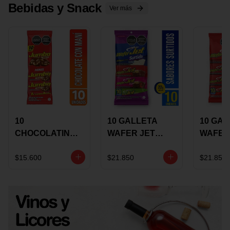
Bebidas y Snack
Ver más
10
10 GALLETA
10 GAL
CHOCOLATINA
WAFER JET
WAFER
JUMBO MANI X
SURTIDA X 22
VAINIL
17 GRS
GRS
GRS
$15.600
$21.850
$21.850
RECUBIERTA
RECUB
CON
CON
CHOCOLATE
CHOCO