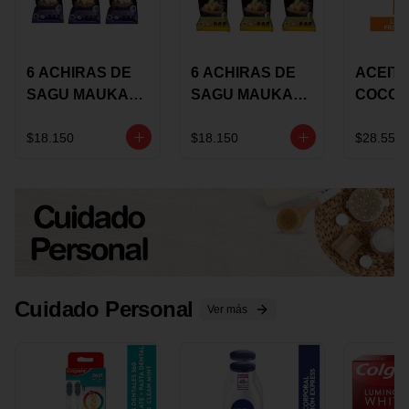
6 ACHIRAS DE
6 ACHIRAS DE
ACEITE
SAGU MAUKA
SAGU MAUKA
COCO
CHIA X 25 GRS
ORIGINAL X 25
KARAV
GRS
150G 
$18.150
$18.150
$28.550
Cuidado Personal
Ver más