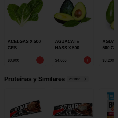
ACELGAS X 500
AGUACATE
AGUAC
GRS
HASS X 500
500 GR
GRS
$3.900
$4.600
$8.200
Proteínas y Similares
Ver más