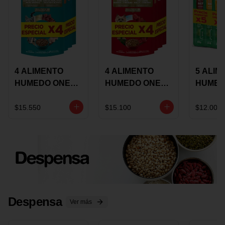
4 ALIMENTO
4 ALIMENTO
5 ALIM
HUMEDO ONE
HUMEDO ONE
HUMED
CAT SURTIDO X
DOT SURTIDO X
CHOW
85 GRS
85 GRS
ADULT
$15.550
$15.100
$12.000
ADULTOS
ADULTOS
SURTID
PRECI
ESPEC
Despensa
Ver más