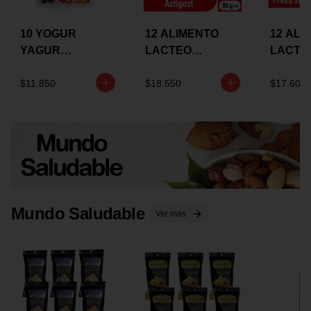
10 YOGUR
12 ALIMENTO
12 ALI
YAGUR
LACTEO
LACTE
COLANTA
CUCHAREABLE
FORTIK
150ML SURTIDO
ALQUERIA
ALQUE
$11.850
$18.550
$17.600
ACTIGEST 100G
CREMO
SURTIDO
95G SU
Mundo Saludable
Ver más