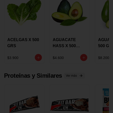
ACELGAS X 500
AGUACATE
AGUAC
GRS
HASS X 500
500 GR
GRS
$3.900
$4.600
$8.200
Proteínas y Similares
Ver más