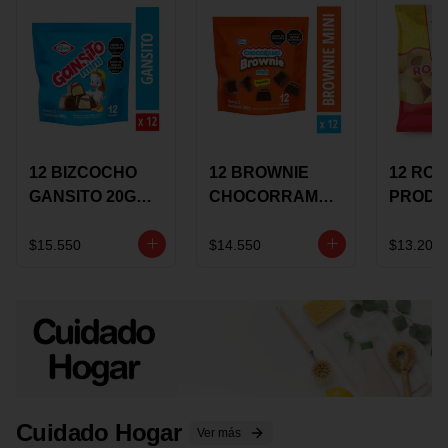
12 BIZCOCHO
12 BROWNIE
12 RO
GANSITO 20G
CHOCORRAMO
PRODU
MINI
AREQUIPE MINI
96 HO
MERMELADA
X 20 GRS
X 15 G
$15.550
$14.550
$13.200
CHOCOLATE
Cuidado Hogar
Ver más