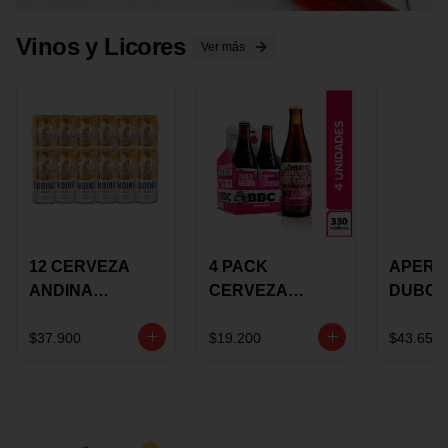
Vinos y Licores
Ver más
12 CERVEZA
4 PACK
APERIT
ANDINA
CERVEZA
DUBON
DORADA 473ML
ROSADA 330ML
375 ML
LATON
ROSE BBC
VINO
$37.900
$19.200
$43.650