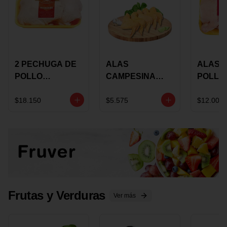
2 PECHUGA DE
ALAS
ALAS 
POLLO
CAMPESINA
POLLO
BUCANERO
CON
PAULA
MARINADA X
COSTILLAR A
MARIN
$18.150
$5.575
$12.000
KILO
GRANEL X LB
KILO
Frutas y Verduras
Ver más