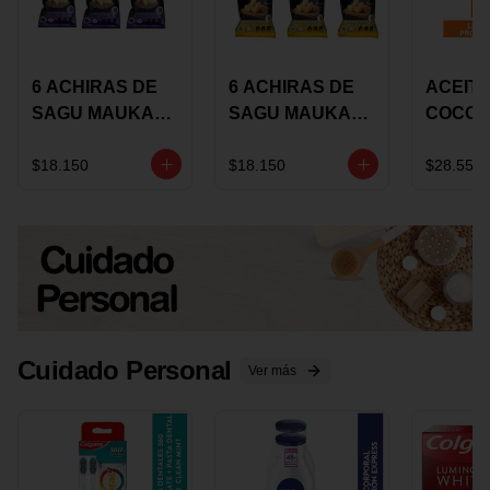
6 ACHIRAS DE
6 ACHIRAS DE
ACEITE
SAGU MAUKA
SAGU MAUKA
COCO
CHIA X 25 GRS
ORIGINAL X 25
KARAV
GRS
150G 
$18.150
$18.150
$28.550
Cuidado Personal
Ver más