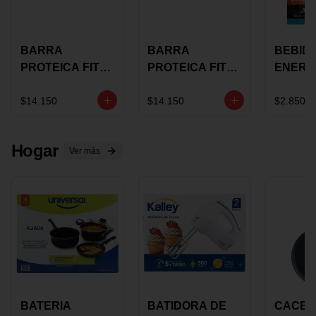
BARRA
BARRA
BEBID
PROTEICA FIT
PROTEICA FIT
ENERG
BAR
BAR COCO X 60
BURN
CHOCOLATE X
GRS
STACK 6
$14.150
$14.150
$2.850
60 GRS
NUTRA
N UVA
Hogar
Ver más
BATERIA
BATIDORA DE
CACER