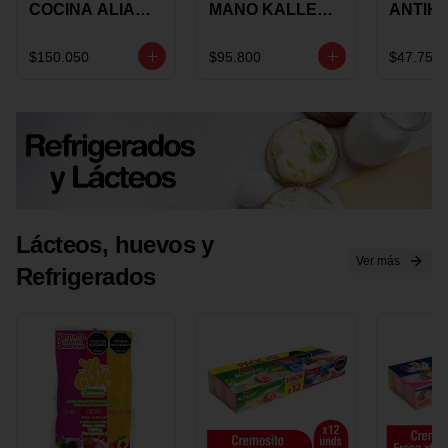
COCINA ALIADA
MANO KALLEY
ANTIH
UNIVERSAL X 4
5
E IMUS
PIEZAS
VELOCIDADES
TAPA 
$150.050
$95.800
$47.750
X 1 UND
12 CM 
Lácteos, huevos y
Ver más
Refrigerados