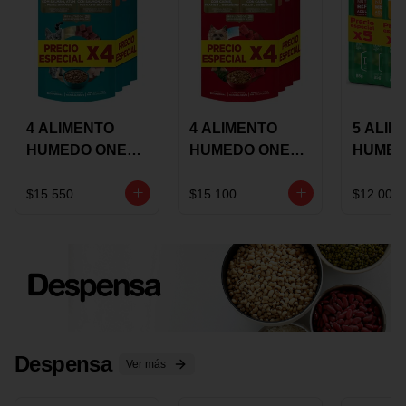
4 ALIMENTO
4 ALIMENTO
5 ALIM
HUMEDO ONE
HUMEDO ONE
HUMED
CAT SURTIDO X
DOT SURTIDO X
CHOW
85 GRS
85 GRS
ADULT
$15.550
$15.100
$12.000
ADULTOS
ADULTOS
SURTID
PRECI
ESPEC
Despensa
Ver más