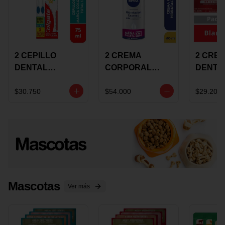
2 CEPILLO
2 CREMA
2 CRE
DENTAL
CORPORAL
DENTA
COLGATE 360
NIVEA
COLGA
+CREMA
EXPRESS
LUMIN
$30.750
$54.000
$29.200
DENTAL TOTAL
HYDRATION
WHITE 
12 75ML
400ML MEGA
ECONO
OFERTA
Mascotas
Ver más