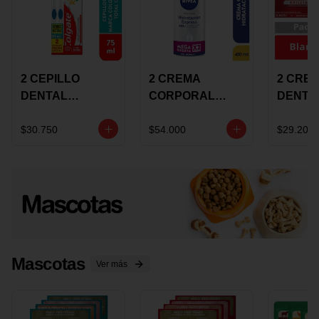
2 CEPILLO
2 CREMA
2 CRE
DENTAL
CORPORAL
DENTA
COLGATE 360
NIVEA
COLGA
+CREMA
EXPRESS
LUMIN
$30.750
$54.000
$29.200
DENTAL TOTAL
HYDRATION
WHITE 
12 75ML
400ML MEGA
ECONO
OFERTA
Mascotas
Ver más