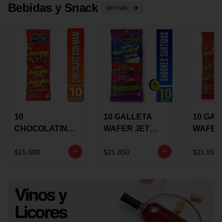
Bebidas y Snack
Ver más
10
10 GALLETA
10 GAL
CHOCOLATINA
WAFER JET
WAFER
JUMBO MANI X
SURTIDA X 22
VAINIL
17 GRS
GRS
GRS
$15.600
$21.850
$21.850
RECUBIERTA
RECUB
CON
CON
CHOCOLATE
CHOCO