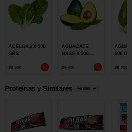
ACELGAS X 500
AGUACATE
AGUAC
GRS
HASS X 500
500 GR
GRS
$3.900
$4.600
$8.200
Proteínas y Similares
Ver más