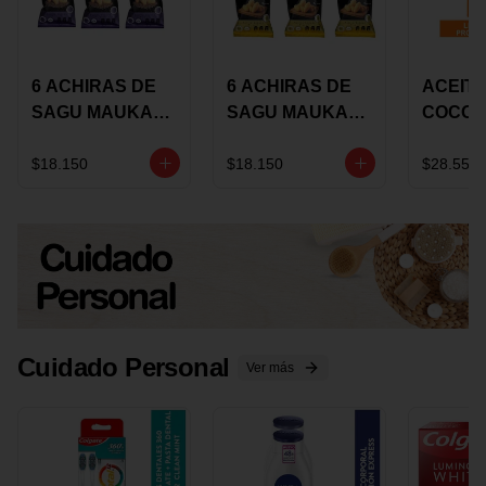
6 ACHIRAS DE
6 ACHIRAS DE
ACEITE
SAGU MAUKA
SAGU MAUKA
COCO
CHIA X 25 GRS
ORIGINAL X 25
KARAV
GRS
150G 
$18.150
$18.150
$28.550
Cuidado Personal
Ver más