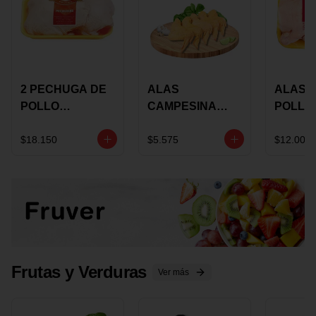
2 PECHUGA DE
ALAS
ALAS 
POLLO
CAMPESINA
POLLO
BUCANERO
CON
PAULA
MARINADA X
COSTILLAR A
MARIN
$18.150
$5.575
$12.000
KILO
GRANEL X LB
KILO
Frutas y Verduras
Ver más