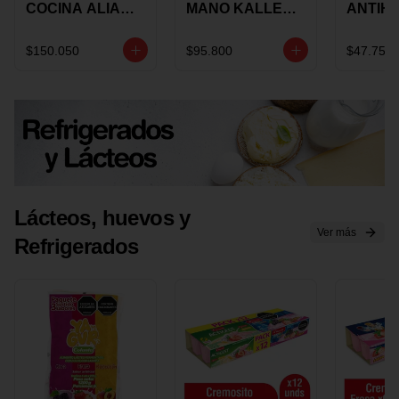
COCINA ALIADA
MANO KALLEY
ANTIH
UNIVERSAL X 4
5
E IMUS
PIEZAS
VELOCIDADES
TAPA 
$150.050
$95.800
$47.750
X 1 UND
12 CM 
Lácteos, huevos y
Ver más
Refrigerados