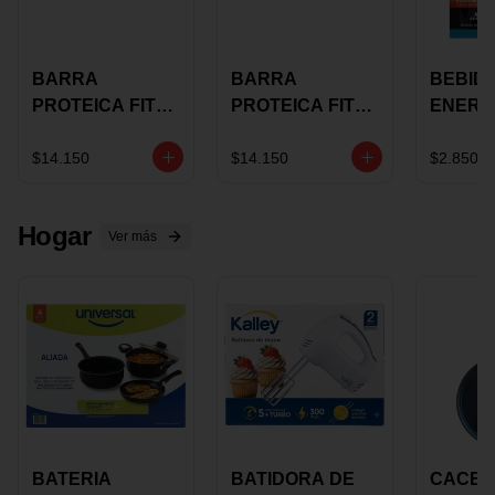
BARRA
BARRA
BEBID
PROTEICA FIT
PROTEICA FIT
ENERG
BAR
BAR COCO X 60
BURN
CHOCOLATE X
GRS
STACK 6
$14.150
$14.150
$2.850
60 GRS
NUTRA
N UVA
Hogar
Ver más
BATERIA
BATIDORA DE
CACER