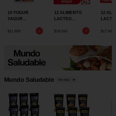
10 YOGUR
12 ALIMENTO
12 ALI
YAGUR
LACTEO
LACTE
COLANTA
CUCHAREABLE
FORTIK
150ML SURTIDO
ALQUERIA
ALQUE
$11.850
$18.550
$17.600
ACTIGEST 100G
CREMO
SURTIDO
95G SU
Mundo Saludable
Ver más