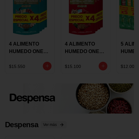
4 ALIMENTO
4 ALIMENTO
5 ALIM
HUMEDO ONE
HUMEDO ONE
HUMED
CAT SURTIDO X
DOT SURTIDO X
CHOW
85 GRS
85 GRS
ADULT
$15.550
$15.100
$12.000
ADULTOS
ADULTOS
SURTID
PRECI
ESPEC
Despensa
Ver más