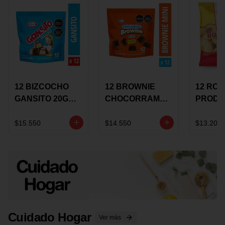
12 BIZCOCHO
12 BROWNIE
12 RO
GANSITO 20G
CHOCORRAMO
PRODU
MINI
AREQUIPE MINI
96 HO
MERMELADA
X 20 GRS
X 15 G
$15.550
$14.550
$13.200
CHOCOLATE
Cuidado Hogar
Ver más