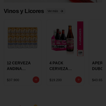
Vinos y Licores
Ver más
12 CERVEZA
4 PACK
APERIT
ANDINA
CERVEZA
DUBON
DORADA 473ML
ROSADA 330ML
375 ML
LATON
ROSE BBC
VINO
$37.900
$19.200
$43.650