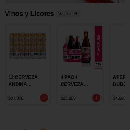
Vinos y Licores
Ver más
12 CERVEZA
4 PACK
APERIT
ANDINA
CERVEZA
DUBON
DORADA 473ML
ROSADA 330ML
375 ML
LATON
ROSE BBC
VINO
$37.900
$19.200
$43.650