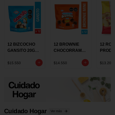
12 BIZCOCHO
12 BROWNIE
12 RO
GANSITO 20G
CHOCORRAMO
PRODU
MINI
AREQUIPE MINI
96 HO
MERMELADA
X 20 GRS
X 15 G
$15.550
$14.550
$13.200
CHOCOLATE
Cuidado Hogar
Ver más