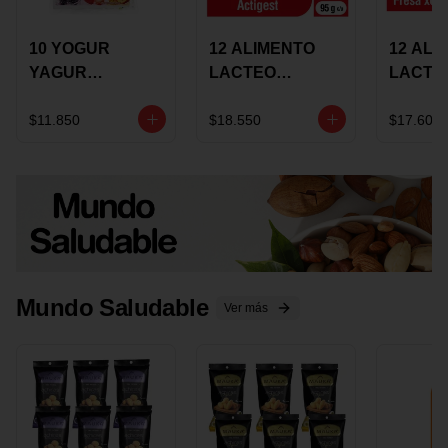
10 YOGUR
12 ALIMENTO
12 ALI
YAGUR
LACTEO
LACTE
COLANTA
CUCHAREABLE
FORTIK
150ML SURTIDO
ALQUERIA
ALQUE
$11.850
$18.550
$17.600
ACTIGEST 100G
CREMO
SURTIDO
95G SU
Mundo Saludable
Ver más