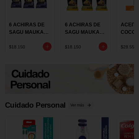
6 ACHIRAS DE
6 ACHIRAS DE
ACEITE
SAGU MAUKA
SAGU MAUKA
COCO
CHIA X 25 GRS
ORIGINAL X 25
KARAV
GRS
150G 
$18.150
$18.150
$28.550
Cuidado Personal
Ver más