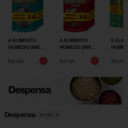
4 ALIMENTO
4 ALIMENTO
5 ALIM
HUMEDO ONE
HUMEDO ONE
HUMED
CAT SURTIDO X
DOT SURTIDO X
CHOW
85 GRS
85 GRS
ADULT
$15.550
$15.100
$12.000
ADULTOS
ADULTOS
SURTID
PRECI
ESPEC
Despensa
Ver más