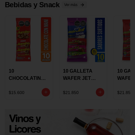
Bebidas y Snack
Ver más
10
10 GALLETA
10 GAL
CHOCOLATINA
WAFER JET
WAFER
JUMBO MANI X
SURTIDA X 22
VAINIL
17 GRS
GRS
GRS
$15.600
$21.850
$21.850
RECUBIERTA
RECUB
CON
CON
CHOCOLATE
CHOCO