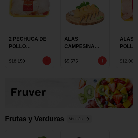
2 PECHUGA DE
ALAS
ALAS 
POLLO
CAMPESINA
POLLO
BUCANERO
CON
PAULA
MARINADA X
COSTILLAR A
MARIN
$18.150
$5.575
$12.000
KILO
GRANEL X LB
KILO
Frutas y Verduras
Ver más