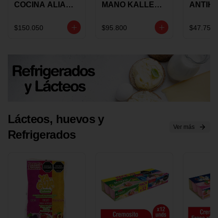
COCINA ALIADA
MANO KALLEY
ANTIH
UNIVERSAL X 4
5
E IMUS
PIEZAS
VELOCIDADES
TAPA 
$150.050
$95.800
$47.750
X 1 UND
12 CM 
Lácteos, huevos y
Ver más
Refrigerados