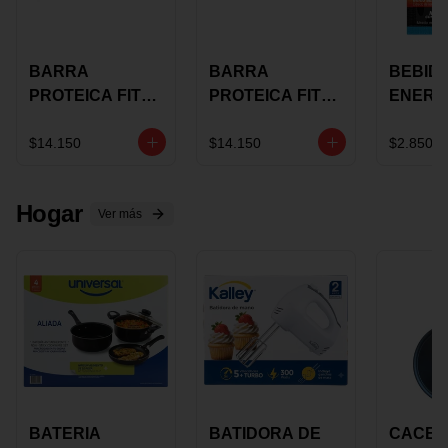
BARRA
BARRA
BEBID
PROTEICA FIT
PROTEICA FIT
ENERG
BAR
BAR COCO X 60
BURN
CHOCOLATE X
GRS
STACK 6
$14.150
$14.150
$2.850
60 GRS
NUTRA
N UVA
Hogar
Ver más
BATERIA
BATIDORA DE
CACER