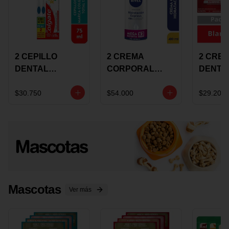
2 CEPILLO
2 CREMA
2 CRE
DENTAL
CORPORAL
DENTA
COLGATE 360
NIVEA
COLGA
+CREMA
EXPRESS
LUMIN
$30.750
$54.000
$29.200
DENTAL TOTAL
HYDRATION
WHITE 
12 75ML
400ML MEGA
ECONO
OFERTA
Mascotas
Ver más