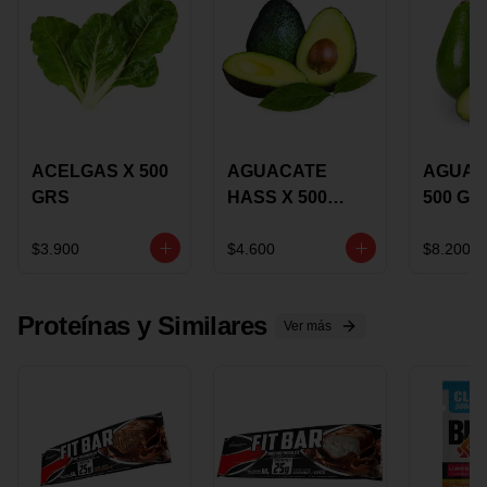
ACELGAS X 500
AGUACATE
AGUAC
GRS
HASS X 500
500 GR
GRS
$3.900
$4.600
$8.200
Proteínas y Similares
Ver más