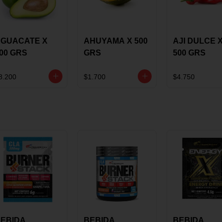
GUACATE X
AHUYAMA X 500
AJI DULCE 
00 GRS
GRS
500 GRS
8.200
$1.700
$4.750
EBIDA
BEBIDA
BEBIDA