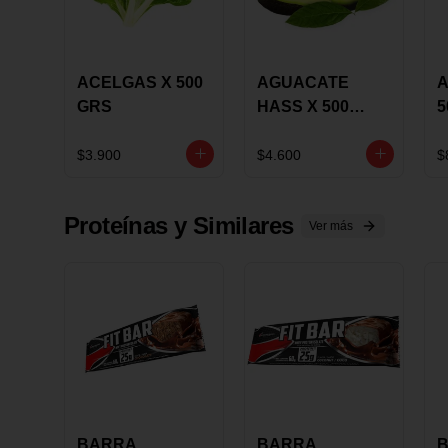
ACELGAS X 500
AGUACATE
A
GRS
HASS X 500
5
GRS
$3.900
$4.600
$
Proteínas y Similares
Ver más
BARRA
BARRA
B