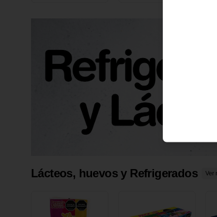
X 1 UND
1
Lácteos, huevos y Refrigerados
Ver