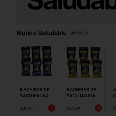
Mundo Saludable
Ver más
6 ACHIRAS DE
6 ACHIRAS DE
A
SAGU MAUKA
SAGU MAUKA
CHIA X 25 GRS
ORIGINAL X 25
GRS
1
$18.150
$18.150
$