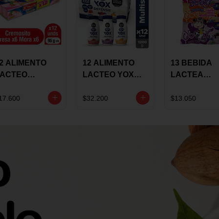
2 ALIMENTO
12 ALIMENTO
13 BEBIDA
LACTEO
LACTEO YOX
LACTEA
ORTIKIDS
DEFENSIS
YOGUIX
LQUERIA
ALPINA 100G
BETANIA 20
17.600
$32.200
$13.050
REMOSINO
MULTISABOR
SURTIDA
5G SURTIDO