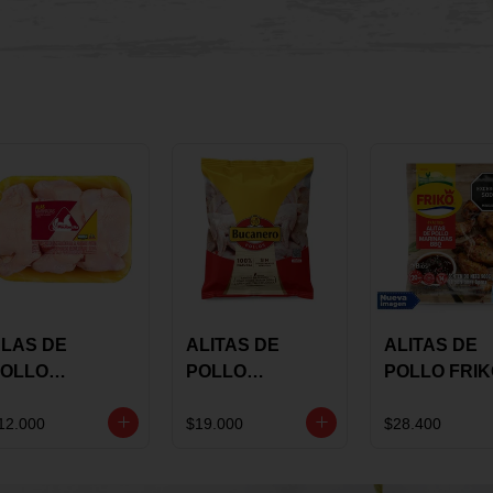
LAS DE
ALITAS DE
ALITAS DE
OLLO
POLLO
POLLO FRI
AULANDIA
BUCANERO
MARINADA
ARINADAS X
MARINADAS X
BBQ X 900 
12.000
$19.000
$28.400
ILO
1300 GRS
BOLSA