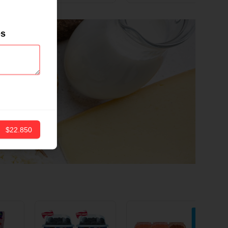
ND
12 CM X 1 UND
es
$22.850