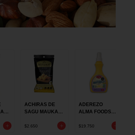
E
ACHIRAS DE
ADEREZO
KA
SAGU MAUKA
ALMA FOODS
RS
ORIGINAL X 25
SABOR A
GRS
MANTEQUILLA
$2.650
$19.750
DE AJO 300GR