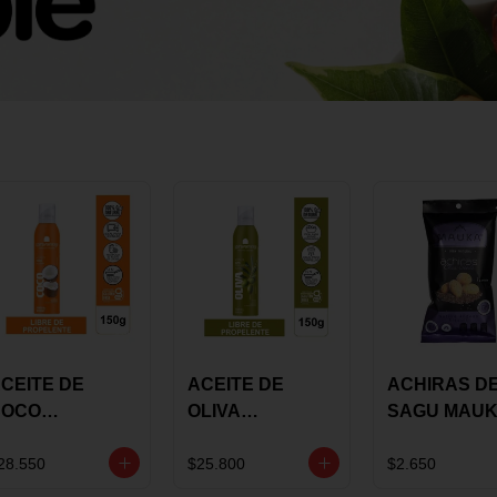
CEITE DE
ACEITE DE
ACHIRAS D
COCO
OLIVA
SAGU MAU
KARAVANSAY
KARAVANSAY
CHIA X 25 G
50G SPRAY
SPRAY 150G
28.550
$25.800
$2.650
EXTRA VIRGEN