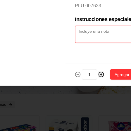
2 CM X 1 UND
14 CM X 1 UND
18 CM X 1 U
PLU 007623
Instrucciones especial
Agregar
 más