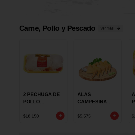
Carne, Pollo y Pescado
Ver más
2 PECHUGA DE
ALAS
A
POLLO
CAMPESINA
P
BUCANERO
CON
P
MARINADA X
COSTILLAR A
M
$18.150
$5.575
$
KILO
GRANEL X LB
K