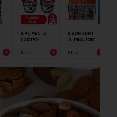
2 ALIMENTO
3 BON YURT
LACTEO
ALPINA 170G
ALQUEMIX
MULTISABOR
0G
ALQUERIA CON
$5.500
$13.750
OREO 100G 10 %
DCTO