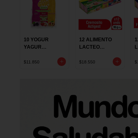
10 YOGUR
12 ALIMENTO
1
YAGUR
LACTEO
COLANTA
CUCHAREABLE
F
150ML SURTIDO
ALQUERIA
A
$11.850
$18.550
$
ACTIGEST 100G
C
SURTIDO
9