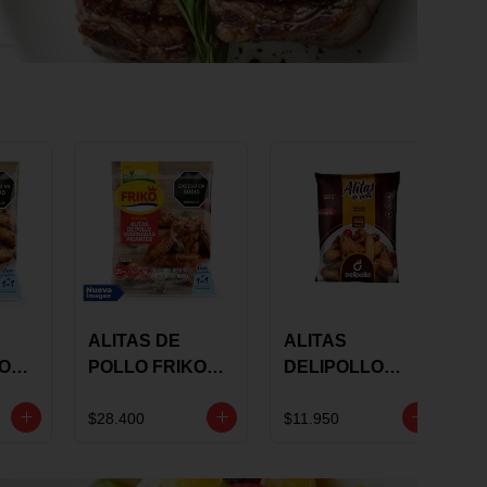
ALITAS DE
ALITAS
KO
POLLO FRIKO
DELIPOLLO
S
MARINADAS
BBQ SWEET X
GRS
PICANTES X 900
600 GRS
$28.400
$11.950
GRS