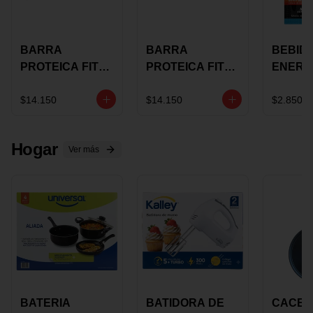
BARRA
BARRA
BEBID
PROTEICA FIT
PROTEICA FIT
ENERG
BAR
BAR COCO X 60
BURN
CHOCOLATE X
GRS
STACK 6
$14.150
$14.150
$2.850
60 GRS
NUTRA
N UVA
Hogar
Ver más
BATERIA
BATIDORA DE
CACER