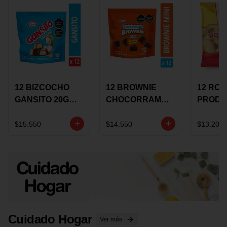
12 BIZCOCHO
12 BROWNIE
12 RO
GANSITO 20G
CHOCORRAMO
PRODU
MINI
AREQUIPE MINI
96 HO
MERMELADA
X 20 GRS
X 15 G
$15.550
$14.550
$13.200
CHOCOLATE
Cuidado Hogar
Ver más