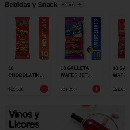
Bebidas y Snack
Ver más
10
10 GALLETA
10 GAL
CHOCOLATINA
WAFER JET
WAFER
JUMBO MANI X
SURTIDA X 22
VAINIL
17 GRS
GRS
GRS
$15.600
$21.850
$21.850
RECUBIERTA
RECUB
CON
CON
CHOCOLATE
CHOCO