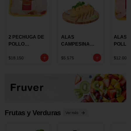
2 PECHUGA DE
ALAS
ALAS 
POLLO
CAMPESINA
POLLO
BUCANERO
CON
PAULA
MARINADA X
COSTILLAR A
MARIN
$18.150
$5.575
$12.000
KILO
GRANEL X LB
KILO
Frutas y Verduras
Ver más