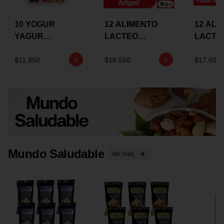
10 YOGUR
12 ALIMENTO
12 ALI
YAGUR
LACTEO
LACTE
COLANTA
CUCHAREABLE
FORTIK
150ML SURTIDO
ALQUERIA
ALQUE
$11.850
$18.550
$17.600
ACTIGEST 100G
CREMO
SURTIDO
95G SU
Mundo Saludable
Ver más