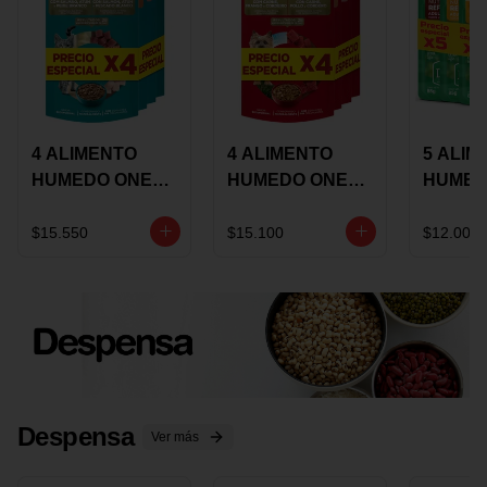
4 ALIMENTO
4 ALIMENTO
5 ALIM
HUMEDO ONE
HUMEDO ONE
HUMED
CAT SURTIDO X
DOT SURTIDO X
CHOW
85 GRS
85 GRS
ADULT
$15.550
$15.100
$12.000
ADULTOS
ADULTOS
SURTID
PRECI
ESPEC
Despensa
Ver más