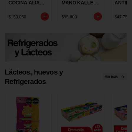
COCINA ALIADA
MANO KALLEY
ANTIH
UNIVERSAL X 4
5
E IMUS
PIEZAS
VELOCIDADES
TAPA 
$150.050
$95.800
$47.750
X 1 UND
12 CM 
Lácteos, huevos y
Ver más
Refrigerados