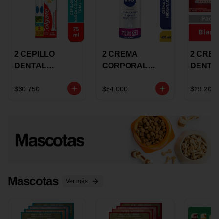
2 CEPILLO
2 CREMA
2 CRE
DENTAL
CORPORAL
DENTA
COLGATE 360
NIVEA
COLGA
+CREMA
EXPRESS
LUMIN
$30.750
$54.000
$29.200
DENTAL TOTAL
HYDRATION
WHITE 
12 75ML
400ML MEGA
ECONO
OFERTA
Mascotas
Ver más