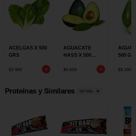
ACELGAS X 500
AGUACATE
AGUAC
GRS
HASS X 500
500 GR
GRS
$3.900
$4.600
$8.200
Proteínas y Similares
Ver más