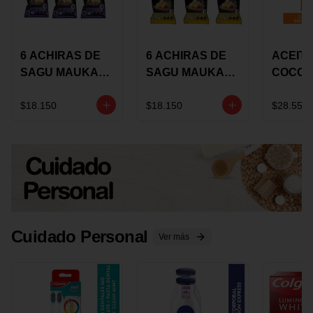
6 ACHIRAS DE
6 ACHIRAS DE
ACEITE
SAGU MAUKA
SAGU MAUKA
COCO
CHIA X 25 GRS
ORIGINAL X 25
KARAV
GRS
150G 
$18.150
$18.150
$28.550
Cuidado Personal
Ver más