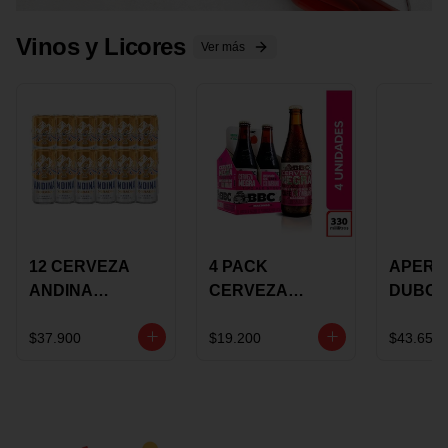
Vinos y Licores
Ver más
12 CERVEZA
4 PACK
APERIT
ANDINA
CERVEZA
DUBON
DORADA 473ML
ROSADA 330ML
375 ML
LATON
ROSE BBC
VINO
$37.900
$19.200
$43.650