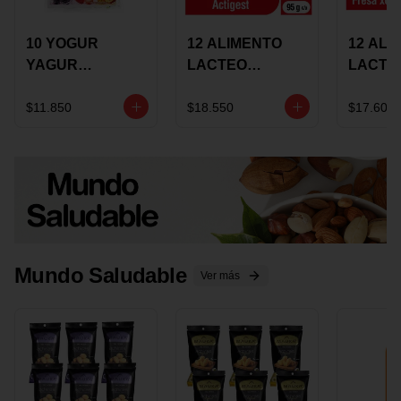
10 YOGUR
12 ALIMENTO
12 ALI
YAGUR
LACTEO
LACTE
COLANTA
CUCHAREABLE
FORTIK
150ML SURTIDO
ALQUERIA
ALQUE
$11.850
$18.550
$17.600
ACTIGEST 100G
CREMO
SURTIDO
95G SU
Mundo Saludable
Ver más