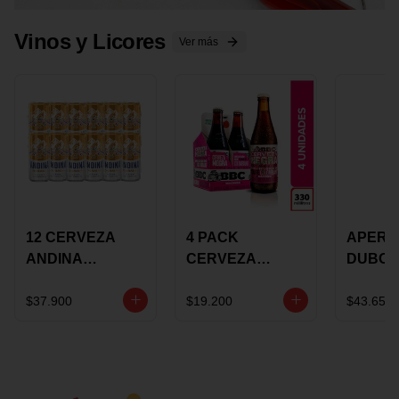
Vinos y Licores
Ver más
12 CERVEZA
4 PACK
APERIT
ANDINA
CERVEZA
DUBON
DORADA 473ML
ROSADA 330ML
375 ML
LATON
ROSE BBC
VINO
$37.900
$19.200
$43.650