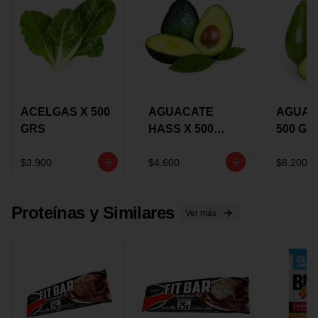
ACELGAS X 500
AGUACATE
AGUAC
GRS
HASS X 500
500 GR
GRS
$3.900
$4.600
$8.200
Proteínas y Similares
Ver más