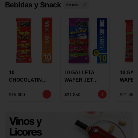
Bebidas y Snack
Ver más
10
10 GALLETA
10 GAL
CHOCOLATINA
WAFER JET
WAFER
JUMBO MANI X
SURTIDA X 22
VAINIL
17 GRS
GRS
GRS
$15.600
$21.850
$21.850
RECUBIERTA
RECUB
CON
CON
CHOCOLATE
CHOCO