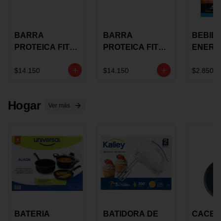
BARRA
BARRA
BEBID
PROTEICA FIT
PROTEICA FIT
ENERG
BAR
BAR COCO X 60
BURN
CHOCOLATE X
GRS
STACK 6
$14.150
$14.150
$2.850
60 GRS
NUTRA
N UVA
Hogar
Ver más
BATERIA
BATIDORA DE
CACER