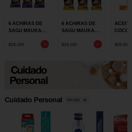
6 ACHIRAS DE
6 ACHIRAS DE
ACEITE
SAGU MAUKA
SAGU MAUKA
COCO
CHIA X 25 GRS
ORIGINAL X 25
KARAV
GRS
150G 
$18.150
$18.150
$28.550
Cuidado Personal
Ver más