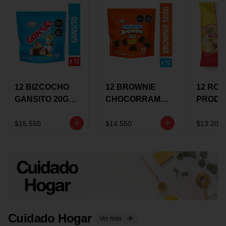
12 BIZCOCHO
12 BROWNIE
12 RO
GANSITO 20G
CHOCORRAMO
PRODU
MINI
AREQUIPE MINI
96 HO
MERMELADA
X 20 GRS
X 15 G
$15.550
$14.550
$13.200
CHOCOLATE
Cuidado Hogar
Ver más