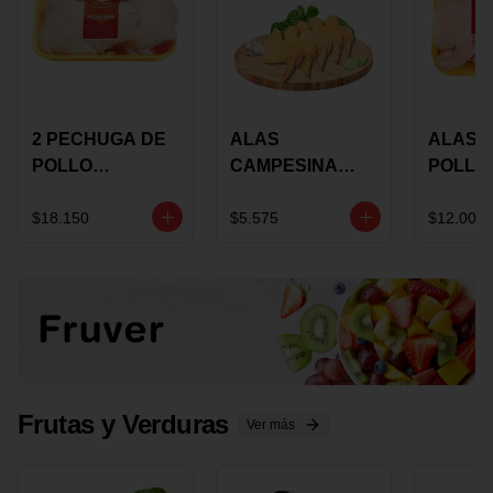
2 PECHUGA DE
ALAS
ALAS 
POLLO
CAMPESINA
POLLO
BUCANERO
CON
PAULA
MARINADA X
COSTILLAR A
MARIN
$18.150
$5.575
$12.000
KILO
GRANEL X LB
KILO
Frutas y Verduras
Ver más