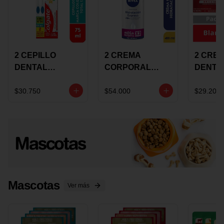
2 CEPILLO
2 CREMA
2 CRE
DENTAL
CORPORAL
DENTA
COLGATE 360
NIVEA
COLGA
+CREMA
EXPRESS
LUMIN
$30.750
$54.000
$29.200
DENTAL TOTAL
HYDRATION
WHITE 
12 75ML
400ML MEGA
ECONO
OFERTA
Mascotas
Ver más