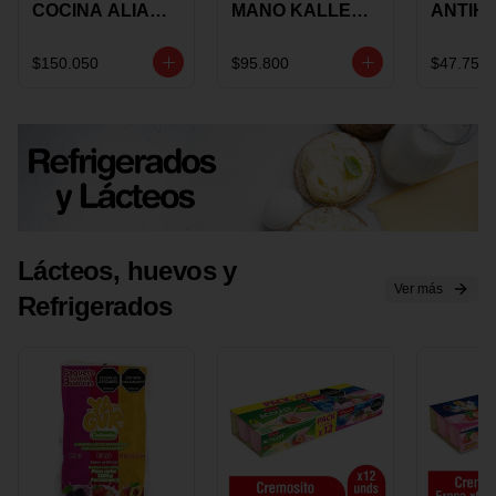
COCINA ALIADA
MANO KALLEY
ANTIH
UNIVERSAL X 4
5
E IMUS
PIEZAS
VELOCIDADES
TAPA 
$150.050
$95.800
$47.750
X 1 UND
12 CM 
Lácteos, huevos y
Ver más
Refrigerados