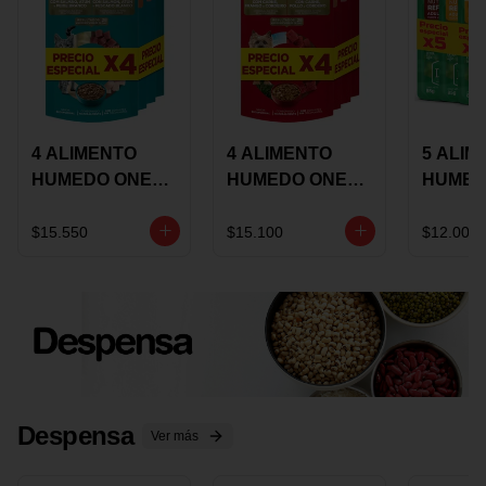
4 ALIMENTO
4 ALIMENTO
5 ALIM
HUMEDO ONE
HUMEDO ONE
HUMED
CAT SURTIDO X
DOT SURTIDO X
CHOW
85 GRS
85 GRS
ADULT
$15.550
$15.100
$12.000
ADULTOS
ADULTOS
SURTID
PRECI
ESPEC
Despensa
Ver más