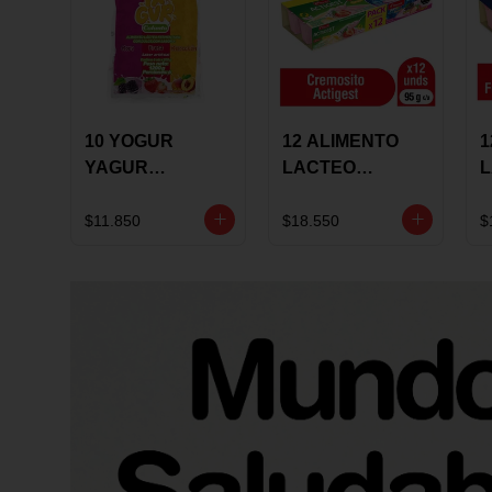
10 YOGUR
12 ALIMENTO
1
YAGUR
LACTEO
COLANTA
CUCHAREABLE
F
150ML SURTIDO
ALQUERIA
A
$11.850
$18.550
$
ACTIGEST 100G
C
SURTIDO
9