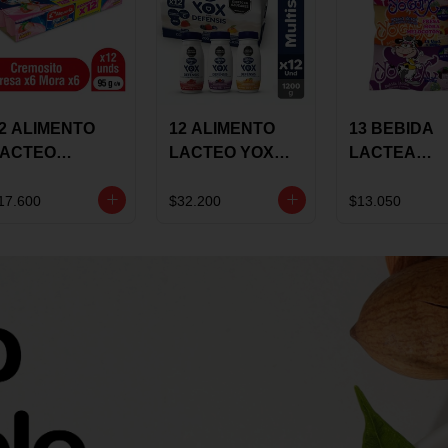
2 ALIMENTO
12 ALIMENTO
13 BEBIDA
LACTEO
LACTEO YOX
LACTEA
ORTIKIDS
DEFENSIS
YOGUIX
LQUERIA
ALPINA 100G
BETANIA 20
17.600
$32.200
$13.050
REMOSINO
MULTISABOR
SURTIDA
5G SURTIDO