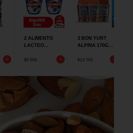
2 ALIMENTO
3 BON YURT
LACTEO
ALPINA 170G
ALQUEMIX
MULTISABOR
0G
ALQUERIA CON
$5.500
$13.750
OREO 100G 10 %
DCTO