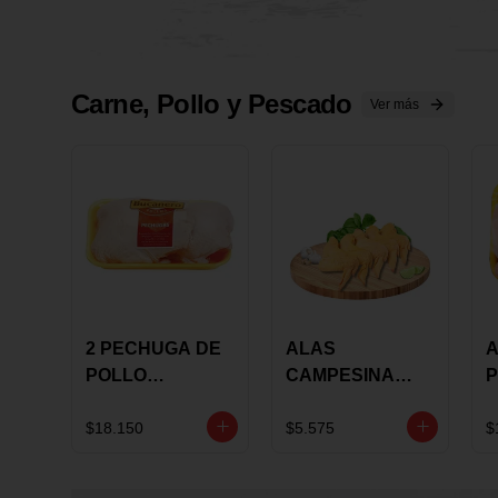
Carne, Pollo y Pescado
Ver más
2 PECHUGA DE
ALAS
A
POLLO
CAMPESINA
P
BUCANERO
CON
P
MARINADA X
COSTILLAR A
M
$18.150
$5.575
$
KILO
GRANEL X LB
K