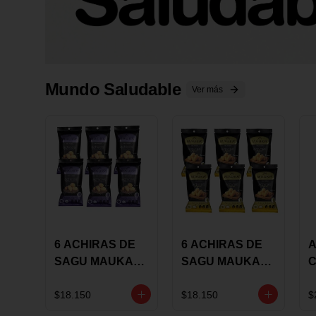
Mundo Saludable
Ver más
6 ACHIRAS DE
6 ACHIRAS DE
A
SAGU MAUKA
SAGU MAUKA
CHIA X 25 GRS
ORIGINAL X 25
GRS
1
$18.150
$18.150
$