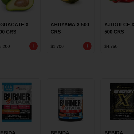
GUACATE X
AHUYAMA X 500
AJI DULCE 
00 GRS
GRS
500 GRS
8.200
$1.700
$4.750
EBIDA
BEBIDA
BEBIDA