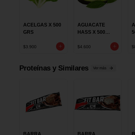
ACELGAS X 500
AGUACATE
A
GRS
HASS X 500
5
GRS
$3.900
$4.600
$
Proteínas y Similares
Ver más
BARRA
BARRA
B