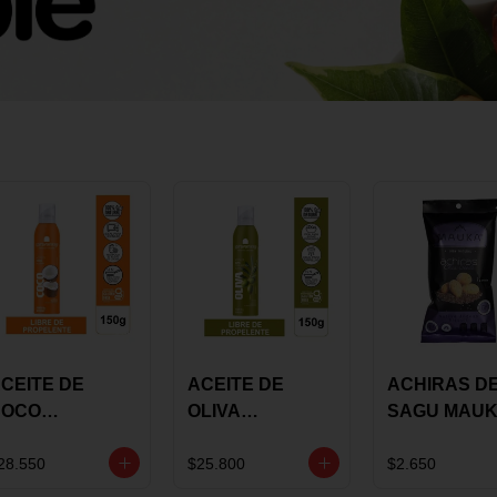
CEITE DE
ACEITE DE
ACHIRAS D
COCO
OLIVA
SAGU MAU
KARAVANSAY
KARAVANSAY
CHIA X 25 G
50G SPRAY
SPRAY 150G
28.550
$25.800
$2.650
EXTRA VIRGEN