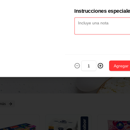
2 CM X 1 UND
14 CM X 1 UND
18 CM X 1 U
Instrucciones especial
Agregar
 más