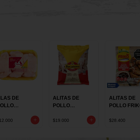
LAS DE
ALITAS DE
ALITAS DE
OLLO
POLLO
POLLO FRI
AULANDIA
BUCANERO
MARINADA
ARINADAS X
MARINADAS X
BBQ X 900 
12.000
$19.000
$28.400
ILO
1300 GRS
BOLSA