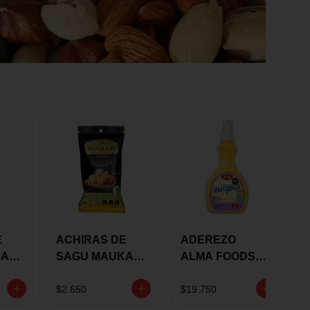
E
ACHIRAS DE
ADEREZO
KA
SAGU MAUKA
ALMA FOODS
RS
ORIGINAL X 25
SABOR A
GRS
MANTEQUILLA
$2.650
$19.750
DE AJO 300GR