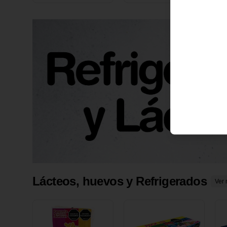
X 1 UND
1
Lácteos, huevos y Refrigerados
Ver