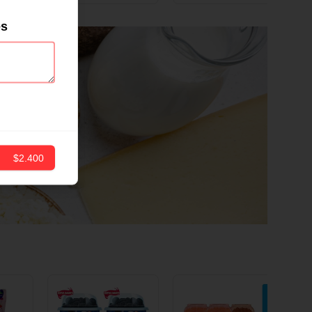
ND
12 CM X 1 UND
es
$2.400