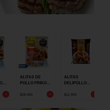
ALITAS DE
ALITAS
KO
POLLO FRIKO
DELIPOLLO
S
MARINADAS
BBQ SWEET X
GRS
PICANTES X 900
600 GRS
$28.400
$11.950
GRS