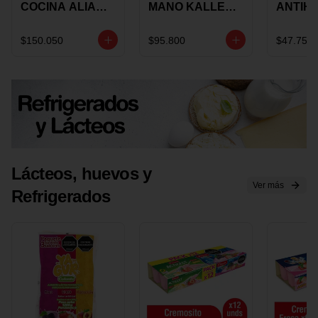
COCINA ALIADA
MANO KALLEY
ANTIH
UNIVERSAL X 4
5
E IMUS
PIEZAS
VELOCIDADES
TAPA 
$150.050
$95.800
$47.750
X 1 UND
12 CM 
Lácteos, huevos y
Ver más
Refrigerados