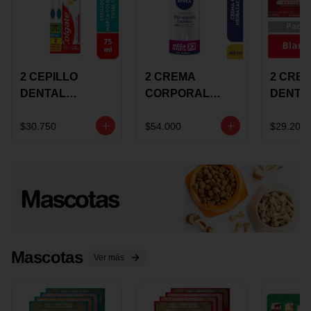
2 CEPILLO
2 CREMA
2 CRE
DENTAL
CORPORAL
DENTA
COLGATE 360
NIVEA
COLGA
+CREMA
EXPRESS
LUMIN
$30.750
$54.000
$29.200
DENTAL TOTAL
HYDRATION
WHITE 
12 75ML
400ML MEGA
ECONO
OFERTA
Mascotas
Ver más