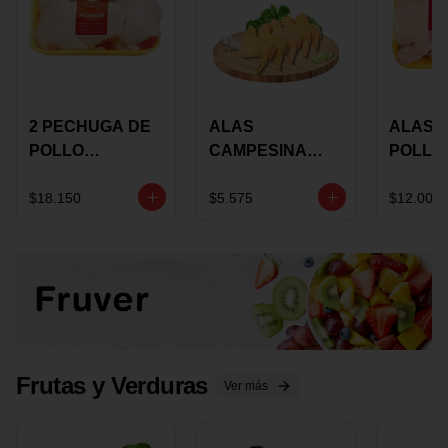
2 PECHUGA DE
ALAS
ALAS 
POLLO
CAMPESINA
POLLO
BUCANERO
CON
PAULA
MARINADA X
COSTILLAR A
MARIN
$18.150
$5.575
$12.000
KILO
GRANEL X LB
KILO
Frutas y Verduras
Ver más