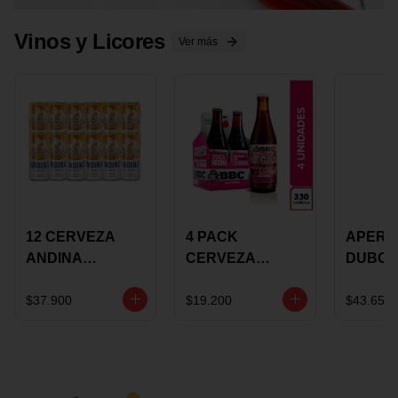
Vinos y Licores
Ver más
12 CERVEZA
4 PACK
APERIT
ANDINA
CERVEZA
DUBON
DORADA 473ML
ROSADA 330ML
375 ML
LATON
ROSE BBC
VINO
$37.900
$19.200
$43.650