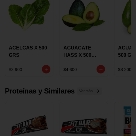
ACELGAS X 500
AGUACATE
AGUAC
GRS
HASS X 500
500 GR
GRS
$3.900
$4.600
$8.200
Proteínas y Similares
Ver más