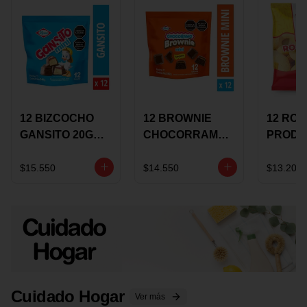
12 BIZCOCHO
12 BROWNIE
12 RO
GANSITO 20G
CHOCORRAMO
PRODU
MINI
AREQUIPE MINI
96 HO
MERMELADA
X 20 GRS
X 15 G
$15.550
$14.550
$13.200
CHOCOLATE
Cuidado Hogar
Ver más