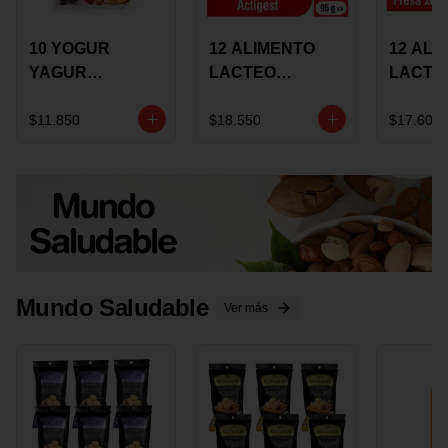
10 YOGUR
12 ALIMENTO
12 ALI
YAGUR
LACTEO
LACTE
COLANTA
CUCHAREABLE
FORTIK
150ML SURTIDO
ALQUERIA
ALQUE
$11.850
$18.550
$17.600
ACTIGEST 100G
CREMO
SURTIDO
95G SU
Mundo Saludable
Ver más