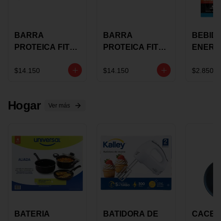
BARRA
BARRA
BEBID
PROTEICA FIT
PROTEICA FIT
ENERG
BAR
BAR COCO X 60
BURN
CHOCOLATE X
GRS
STACK 6
$14.150
$14.150
$2.850
60 GRS
NUTRA
N UVA
Hogar
Ver más
BATERIA
BATIDORA DE
CACER