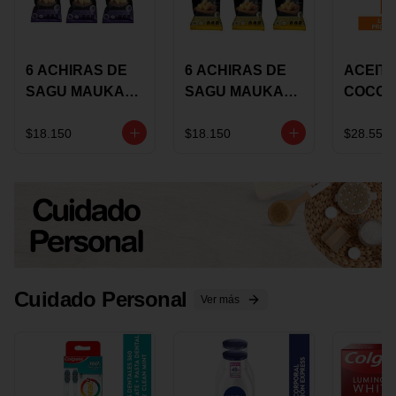
6 ACHIRAS DE
6 ACHIRAS DE
ACEITE
SAGU MAUKA
SAGU MAUKA
COCO
CHIA X 25 GRS
ORIGINAL X 25
KARAV
GRS
150G 
$18.150
$18.150
$28.550
Cuidado Personal
Ver más