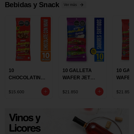
Bebidas y Snack
Ver más
10
10 GALLETA
10 GAL
CHOCOLATINA
WAFER JET
WAFER
JUMBO MANI X
SURTIDA X 22
VAINIL
17 GRS
GRS
GRS
$15.600
$21.850
$21.850
RECUBIERTA
RECUB
CON
CON
CHOCOLATE
CHOCO