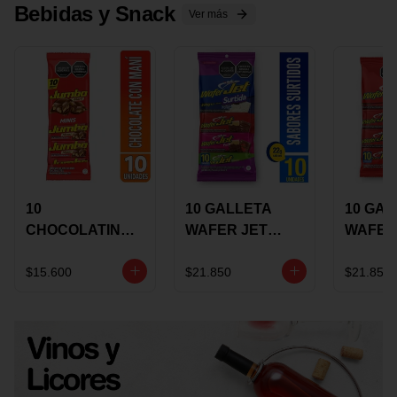
Bebidas y Snack
Ver más
10
10 GALLETA
10 GAL
CHOCOLATINA
WAFER JET
WAFER
JUMBO MANI X
SURTIDA X 22
VAINIL
17 GRS
GRS
GRS
$15.600
$21.850
$21.850
RECUBIERTA
RECUB
CON
CON
CHOCOLATE
CHOCO