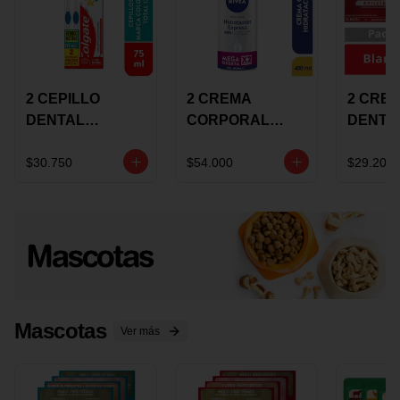
2 CEPILLO
2 CREMA
2 CRE
DENTAL
CORPORAL
DENTA
COLGATE 360
NIVEA
COLGA
+CREMA
EXPRESS
LUMIN
$30.750
$54.000
$29.200
DENTAL TOTAL
HYDRATION
WHITE 
12 75ML
400ML MEGA
ECONO
OFERTA
Mascotas
Ver más