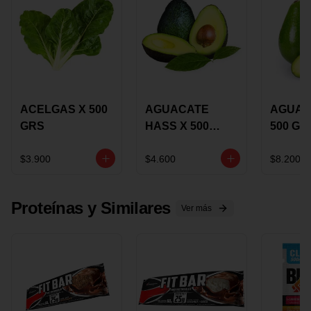
ACELGAS X 500
AGUACATE
AGUAC
GRS
HASS X 500
500 GR
GRS
$3.900
$4.600
$8.200
Proteínas y Similares
Ver más