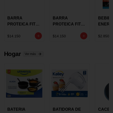
BARRA
BARRA
BEBID
PROTEICA FIT
PROTEICA FIT
ENERG
BAR
BAR COCO X 60
BURN
CHOCOLATE X
GRS
STACK 6
$14.150
$14.150
$2.850
60 GRS
NUTRA
N UVA
Hogar
Ver más
BATERIA
BATIDORA DE
CACER