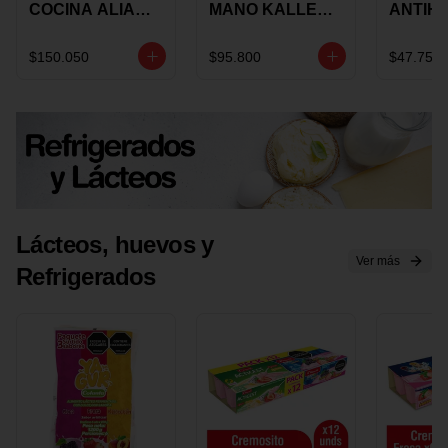
COCINA ALIADA
MANO KALLEY
ANTIH
UNIVERSAL X 4
5
E IMUS
PIEZAS
VELOCIDADES
TAPA 
$150.050
$95.800
$47.750
X 1 UND
12 CM 
Lácteos, huevos y
Ver más
Refrigerados