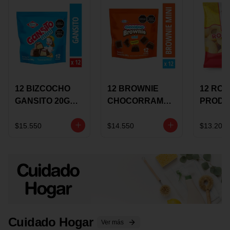
12 BIZCOCHO
12 BROWNIE
12 RO
GANSITO 20G
CHOCORRAMO
PRODU
MINI
AREQUIPE MINI
96 HO
MERMELADA
X 20 GRS
X 15 G
$15.550
$14.550
$13.200
CHOCOLATE
Cuidado Hogar
Ver más