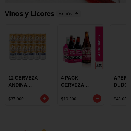
Vinos y Licores
Ver más
12 CERVEZA
4 PACK
APERIT
ANDINA
CERVEZA
DUBON
DORADA 473ML
ROSADA 330ML
375 ML
LATON
ROSE BBC
VINO
$37.900
$19.200
$43.650