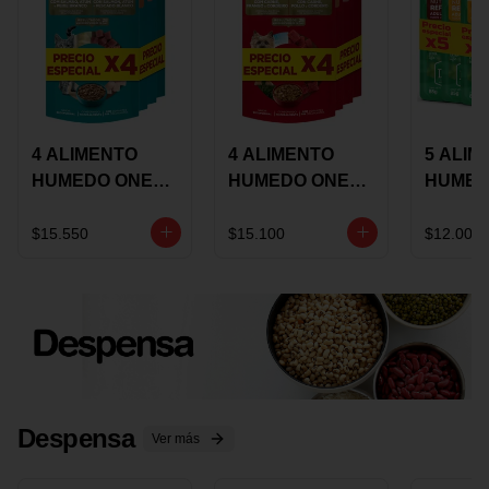
4 ALIMENTO
4 ALIMENTO
5 ALIM
HUMEDO ONE
HUMEDO ONE
HUMED
CAT SURTIDO X
DOT SURTIDO X
CHOW
85 GRS
85 GRS
ADULT
$15.550
$15.100
$12.000
ADULTOS
ADULTOS
SURTID
PRECI
ESPEC
Despensa
Ver más