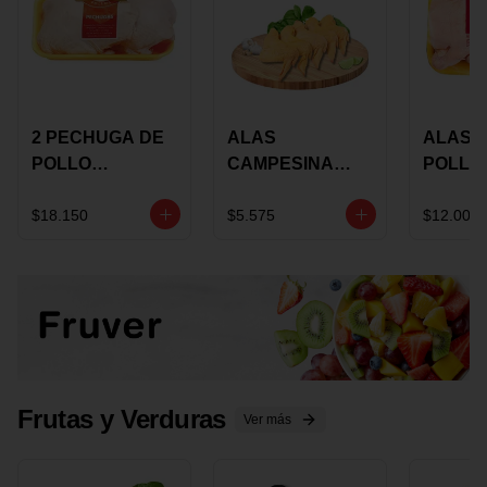
2 PECHUGA DE
ALAS
ALAS 
POLLO
CAMPESINA
POLLO
BUCANERO
CON
PAULA
MARINADA X
COSTILLAR A
MARIN
$18.150
$5.575
$12.000
KILO
GRANEL X LB
KILO
Frutas y Verduras
Ver más