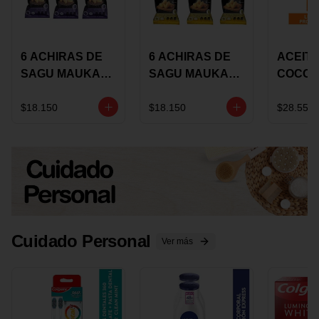
6 ACHIRAS DE
6 ACHIRAS DE
ACEITE
SAGU MAUKA
SAGU MAUKA
COCO
CHIA X 25 GRS
ORIGINAL X 25
KARAV
GRS
150G 
$18.150
$18.150
$28.550
Cuidado Personal
Ver más