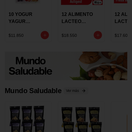
10 YOGUR
12 ALIMENTO
12 ALI
YAGUR
LACTEO
LACTE
COLANTA
CUCHAREABLE
FORTIK
150ML SURTIDO
ALQUERIA
ALQUE
$11.850
$18.550
$17.600
ACTIGEST 100G
CREMO
SURTIDO
95G SU
Mundo Saludable
Ver más