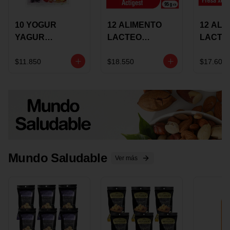
10 YOGUR
12 ALIMENTO
12 ALI
YAGUR
LACTEO
LACTE
COLANTA
CUCHAREABLE
FORTIK
150ML SURTIDO
ALQUERIA
ALQUE
$11.850
$18.550
$17.600
ACTIGEST 100G
CREMO
SURTIDO
95G SU
Mundo Saludable
Ver más