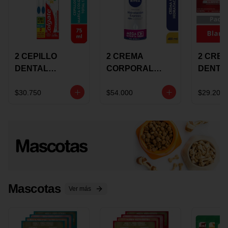
2 CEPILLO
2 CREMA
2 CRE
DENTAL
CORPORAL
DENTA
COLGATE 360
NIVEA
COLGA
+CREMA
EXPRESS
LUMIN
$30.750
$54.000
$29.200
DENTAL TOTAL
HYDRATION
WHITE 
12 75ML
400ML MEGA
ECONO
OFERTA
Mascotas
Ver más