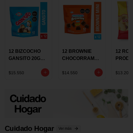
12 BIZCOCHO
12 BROWNIE
12 RO
GANSITO 20G
CHOCORRAMO
PRODU
MINI
AREQUIPE MINI
96 HO
MERMELADA
X 20 GRS
X 15 G
$15.550
$14.550
$13.200
CHOCOLATE
Cuidado Hogar
Ver más