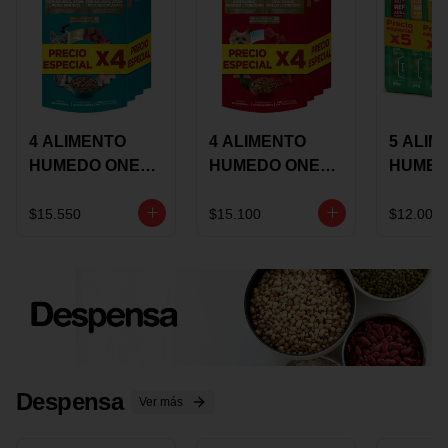
4 ALIMENTO
4 ALIMENTO
5 ALIM
HUMEDO ONE
HUMEDO ONE
HUMED
CAT SURTIDO X
DOT SURTIDO X
CHOW
85 GRS
85 GRS
ADULT
$15.550
$15.100
$12.000
ADULTOS
ADULTOS
SURTID
PRECI
ESPEC
Despensa
Ver más