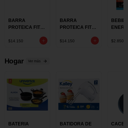
BARRA
BARRA
BEBID
PROTEICA FIT
PROTEICA FIT
ENERG
BAR
BAR COCO X 60
BURN
CHOCOLATE X
GRS
STACK 6
$14.150
$14.150
$2.850
60 GRS
NUTRA
N UVA
Hogar
Ver más
BATERIA
BATIDORA DE
CACER