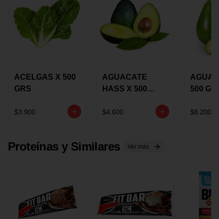
ACELGAS X 500
AGUACATE
AGUAC
GRS
HASS X 500
500 GR
GRS
$3.900
$4.600
$8.200
Proteínas y Similares
Ver más