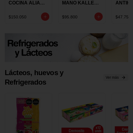
COCINA ALIADA
MANO KALLEY
ANTIH
UNIVERSAL X 4
5
E IMUS
PIEZAS
VELOCIDADES
TAPA 
$150.050
$95.800
$47.750
X 1 UND
12 CM 
Lácteos, huevos y
Ver más
Refrigerados