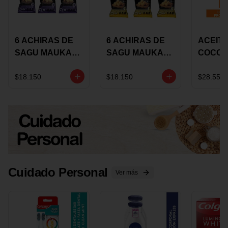
6 ACHIRAS DE
6 ACHIRAS DE
ACEITE
SAGU MAUKA
SAGU MAUKA
COCO
CHIA X 25 GRS
ORIGINAL X 25
KARAV
GRS
150G 
$18.150
$18.150
$28.550
Cuidado Personal
Ver más