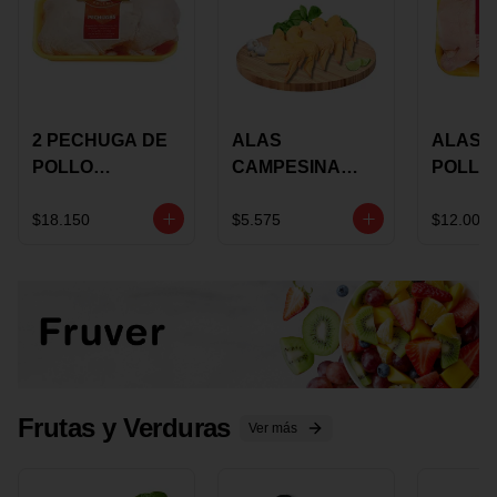
2 PECHUGA DE
ALAS
ALAS 
POLLO
CAMPESINA
POLLO
BUCANERO
CON
PAULA
MARINADA X
COSTILLAR A
MARIN
$18.150
$5.575
$12.000
KILO
GRANEL X LB
KILO
Frutas y Verduras
Ver más