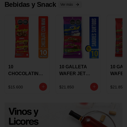
Bebidas y Snack
Ver más
10
10 GALLETA
10 GAL
CHOCOLATINA
WAFER JET
WAFER
JUMBO MANI X
SURTIDA X 22
VAINIL
17 GRS
GRS
GRS
$15.600
$21.850
$21.850
RECUBIERTA
RECUB
CON
CON
CHOCOLATE
CHOCO