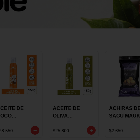
CEITE DE
ACEITE DE
ACHIRAS D
COCO
OLIVA
SAGU MAU
KARAVANSAY
KARAVANSAY
CHIA X 25 G
50G SPRAY
SPRAY 150G
28.550
$25.800
$2.650
EXTRA VIRGEN