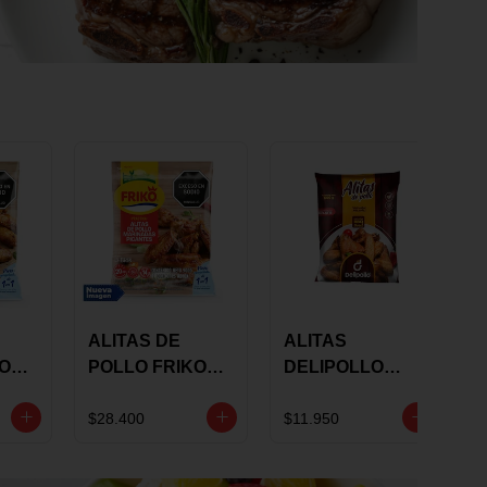
ALITAS DE
ALITAS
KO
POLLO FRIKO
DELIPOLLO
S
MARINADAS
BBQ SWEET X
GRS
PICANTES X 900
600 GRS
$28.400
$11.950
GRS