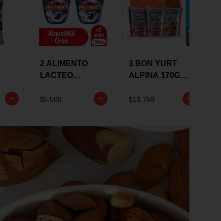
2 ALIMENTO
3 BON YURT
LACTEO
ALPINA 170G
ALQUEMIX
MULTISABOR
0G
ALQUERIA CON
$5.500
$13.750
OREO 100G 10 %
DCTO