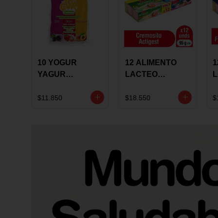
10 YOGUR
12 ALIMENTO
1
YAGUR
LACTEO
COLANTA
CUCHAREABLE
F
150ML SURTIDO
ALQUERIA
A
$11.850
$18.550
$
ACTIGEST 100G
C
SURTIDO
9