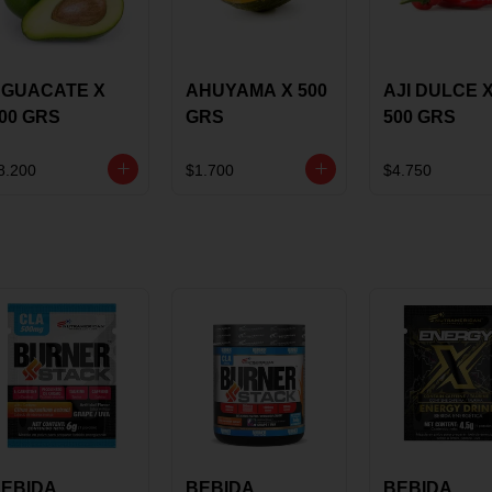
GUACATE X
AHUYAMA X 500
AJI DULCE 
00 GRS
GRS
500 GRS
8.200
$1.700
$4.750
EBIDA
BEBIDA
BEBIDA