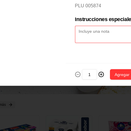
2 CM X 1 UND
14 CM X 1 UND
18 CM X 1 U
PLU 005874
Instrucciones especial
Agregar
 más