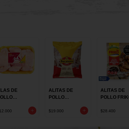
LAS DE
ALITAS DE
ALITAS DE
OLLO
POLLO
POLLO FRI
AULANDIA
BUCANERO
MARINADA
ARINADAS X
MARINADAS X
BBQ X 900 
12.000
$19.000
$28.400
ILO
1300 GRS
BOLSA