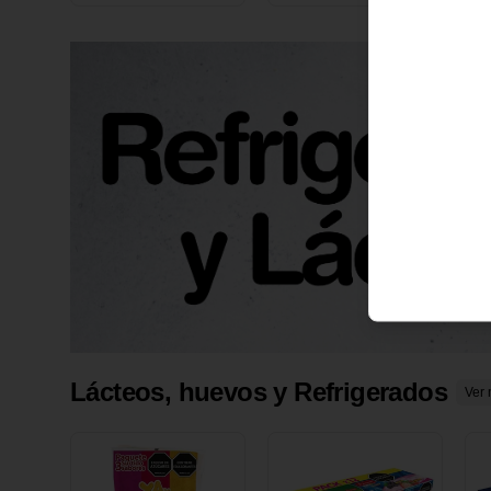
X 1 UND
1
Lácteos, huevos y Refrigerados
Ver