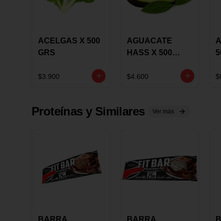
ACELGAS X 500
AGUACATE
A
GRS
HASS X 500
5
GRS
$3.900
$4.600
$
Proteínas y Similares
Ver más
BARRA
BARRA
B