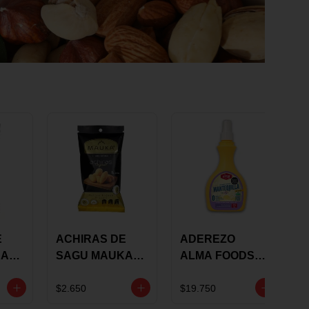
E
ACHIRAS DE
ADEREZO
KA
SAGU MAUKA
ALMA FOODS
RS
ORIGINAL X 25
SABOR A
GRS
MANTEQUILLA
$2.650
$19.750
DE AJO 300GR