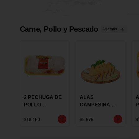
Carne, Pollo y Pescado
Ver más
2 PECHUGA DE
ALAS
A
POLLO
CAMPESINA
P
BUCANERO
CON
P
MARINADA X
COSTILLAR A
M
$18.150
$5.575
$
KILO
GRANEL X LB
K