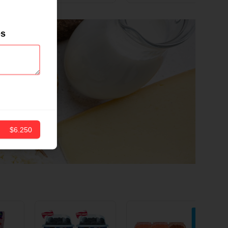
ND
12 CM X 1 UND
es
$6.250