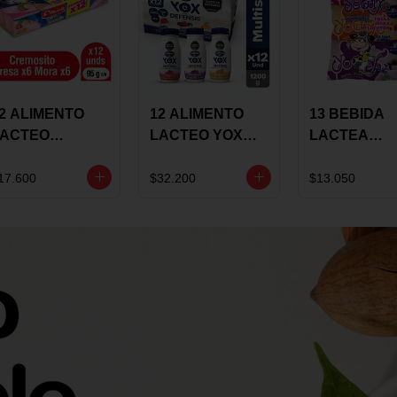
2 ALIMENTO
12 ALIMENTO
13 BEBIDA
LACTEO
LACTEO YOX
LACTEA
ORTIKIDS
DEFENSIS
YOGUIX
LQUERIA
ALPINA 100G
BETANIA 20
17.600
$32.200
$13.050
REMOSINO
MULTISABOR
SURTIDA
5G SURTIDO