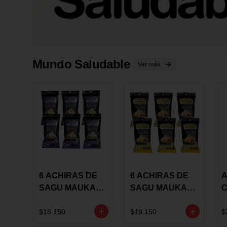
Mundo Saludable
Ver más
6 ACHIRAS DE
6 ACHIRAS DE
A
SAGU MAUKA
SAGU MAUKA
CHIA X 25 GRS
ORIGINAL X 25
GRS
1
$18.150
$18.150
$