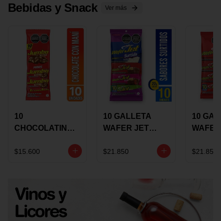
Bebidas y Snack
Ver más
10
10 GALLETA
10 GAL
CHOCOLATINA
WAFER JET
WAFER
JUMBO MANI X
SURTIDA X 22
VAINIL
17 GRS
GRS
GRS
$15.600
$21.850
$21.850
RECUBIERTA
RECUB
CON
CON
CHOCOLATE
CHOCO