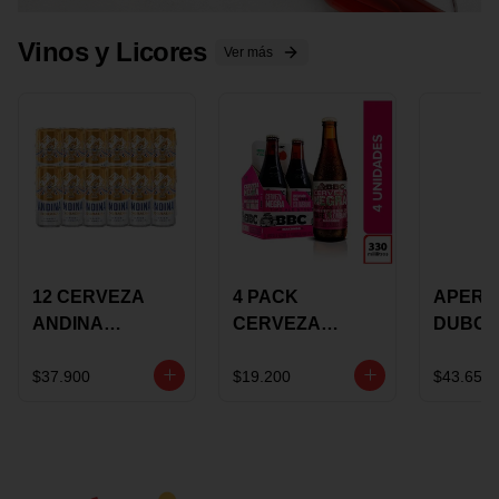
Vinos y Licores
Ver más
12 CERVEZA
4 PACK
APERIT
ANDINA
CERVEZA
DUBON
DORADA 473ML
ROSADA 330ML
375 ML
LATON
ROSE BBC
VINO
$37.900
$19.200
$43.650