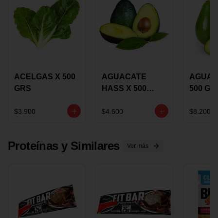
ACELGAS X 500
AGUACATE
AGUAC
GRS
HASS X 500
500 GR
GRS
$3.900
$4.600
$8.200
Proteínas y Similares
Ver más