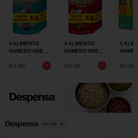
4 ALIMENTO
4 ALIMENTO
5 ALIM
HUMEDO ONE
HUMEDO ONE
HUMED
CAT SURTIDO X
DOT SURTIDO X
CHOW
85 GRS
85 GRS
ADULT
$15.550
$15.100
$12.000
ADULTOS
ADULTOS
SURTID
PRECI
ESPEC
Despensa
Ver más