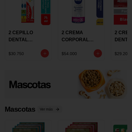
2 CEPILLO
2 CREMA
2 CRE
DENTAL
CORPORAL
DENTA
COLGATE 360
NIVEA
COLGA
+CREMA
EXPRESS
LUMIN
$30.750
$54.000
$29.200
DENTAL TOTAL
HYDRATION
WHITE 
12 75ML
400ML MEGA
ECONO
OFERTA
Mascotas
Ver más