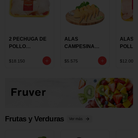
2 PECHUGA DE
ALAS
ALAS 
POLLO
CAMPESINA
POLLO
BUCANERO
CON
PAULA
MARINADA X
COSTILLAR A
MARIN
$18.150
$5.575
$12.000
KILO
GRANEL X LB
KILO
Frutas y Verduras
Ver más