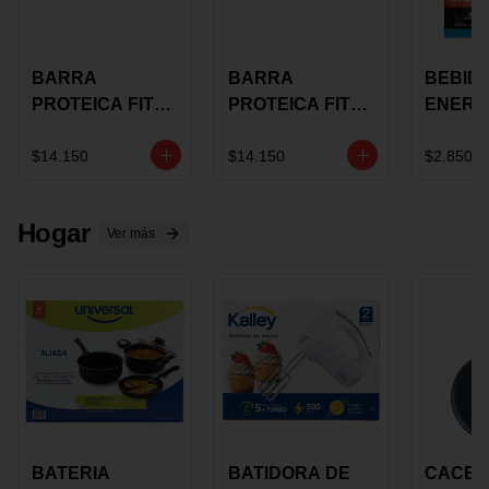
BARRA
BARRA
BEBID
PROTEICA FIT
PROTEICA FIT
ENERG
BAR
BAR COCO X 60
BURN
CHOCOLATE X
GRS
STACK 6
$14.150
$14.150
$2.850
60 GRS
NUTRA
N UVA
Hogar
Ver más
BATERIA
BATIDORA DE
CACER