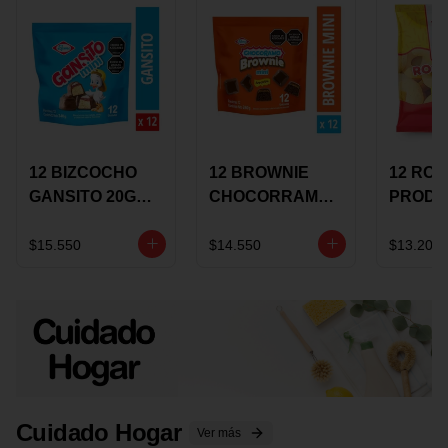
12 BIZCOCHO
12 BROWNIE
12 RO
GANSITO 20G
CHOCORRAMO
PRODU
MINI
AREQUIPE MINI
96 HO
MERMELADA
X 20 GRS
X 15 G
$15.550
$14.550
$13.200
CHOCOLATE
Cuidado Hogar
Ver más