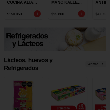
COCINA ALIADA
MANO KALLEY
ANTIH
UNIVERSAL X 4
5
E IMUS
PIEZAS
VELOCIDADES
TAPA 
$150.050
$95.800
$47.750
X 1 UND
12 CM 
Lácteos, huevos y
Ver más
Refrigerados