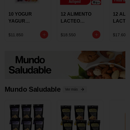
10 YOGUR
12 ALIMENTO
12 ALI
YAGUR
LACTEO
LACTE
COLANTA
CUCHAREABLE
FORTIK
150ML SURTIDO
ALQUERIA
ALQUE
$11.850
$18.550
$17.600
ACTIGEST 100G
CREMO
SURTIDO
95G SU
Mundo Saludable
Ver más