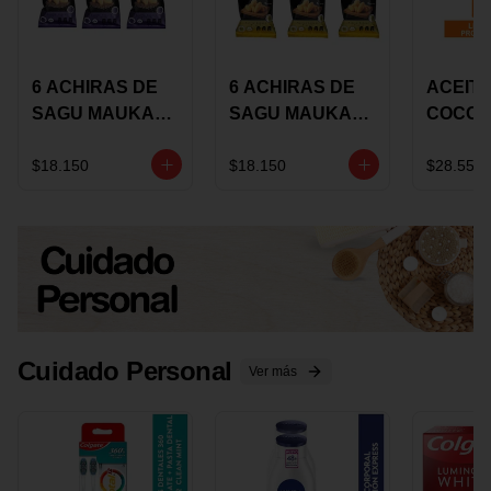
6 ACHIRAS DE
6 ACHIRAS DE
ACEITE
SAGU MAUKA
SAGU MAUKA
COCO
CHIA X 25 GRS
ORIGINAL X 25
KARAV
GRS
150G 
$18.150
$18.150
$28.550
Cuidado Personal
Ver más